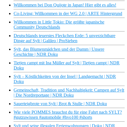
Willkommen bei Don Quijote in Japan! Hier gibt es alles!
Co-Living: Willkommen in der WG 2.0 | ARTE Hintergrund
Willkommen in Little Tokio: Die größte japanische
Community Deutschlands
Deutschlands teuerstes Fleckchen Erde: 5 unverzichtbare
Dinge auf Sylt | Galileo | ProSieben
Sylt, das Blumenmädchen und der Damm | Unsere
Geschichte | NDR Doku
Tietjen campt mit Ina Müller auf Sylt | Tietjen campt | NDR
Doku
Sylt – Köstlichkeiten von der Insel | Landgemacht | NDR
Doku
Gemeinschaft, Tradition und Nachhaltigkeit: Campen auf Sylt
| Die Nordreportage | NDR Doku
Sauerteigbrote von Sylt | Brot & Stulle | NDR Doku
Wie viele POMMES brauchst du für eine Fahrt nach SYLT?
#gutzuwissen #automobile #hvo100 #shorts
Sylt und seine illegalen Ferienwohnungen | Doku | NDR