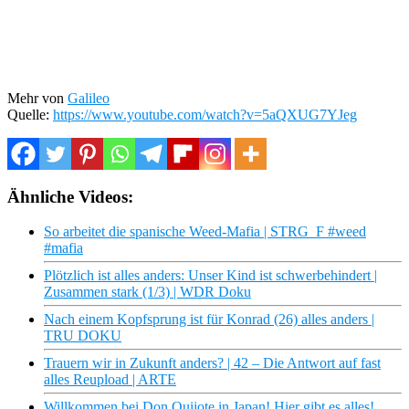
Mehr von
Galileo
Quelle:
https://www.youtube.com/watch?v=5aQXUG7YJeg
Ähnliche Videos:
So arbeitet die spanische Weed-Mafia | STRG_F #weed
#mafia
Plötzlich ist alles anders: Unser Kind ist schwerbehindert |
Zusammen stark (1/3) | WDR Doku
Nach einem Kopfsprung ist für Konrad (26) alles anders |
TRU DOKU
Trauern wir in Zukunft anders? | 42 – Die Antwort auf fast
alles Reupload | ARTE
Willkommen bei Don Quijote in Japan! Hier gibt es alles!