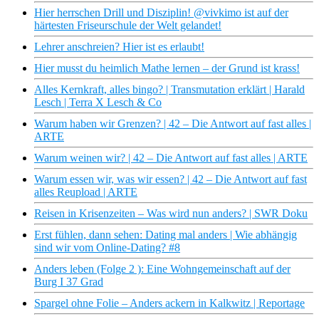
Hier herrschen Drill und Disziplin! @vivkimo ist auf der
härtesten Friseurschule der Welt gelandet!
Lehrer anschreien? Hier ist es erlaubt!
Hier musst du heimlich Mathe lernen – der Grund ist krass!
Alles Kernkraft, alles bingo? | Transmutation erklärt | Harald
Lesch | Terra X Lesch & Co
Warum haben wir Grenzen? | 42 – Die Antwort auf fast alles |
ARTE
Warum weinen wir? | 42 – Die Antwort auf fast alles | ARTE
Warum essen wir, was wir essen? | 42 – Die Antwort auf fast
alles Reupload | ARTE
Reisen in Krisenzeiten – Was wird nun anders? | SWR Doku
Erst fühlen, dann sehen: Dating mal anders | Wie abhängig
sind wir vom Online-Dating? #8
Anders leben (Folge 2 ): Eine Wohngemeinschaft auf der
Burg I 37 Grad
Spargel ohne Folie – Anders ackern in Kalkwitz | Reportage