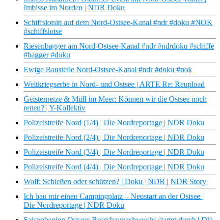
Imbisse im Norden | NDR Doku
Schiffslotsin auf dem Nord-Ostsee-Kanal #ndr #doku #NOK
#schiffslotse
Riesenbagger am Nord-Ostsee-Kanal #ndr #ndrdoku #schiffe
#bagger #doku
Ewige Baustelle Nord-Ostsee-Kanal #ndr #doku #nok
Weltkriegserbe in Nord- und Ostsee | ARTE Re: Reupload
Geisternetze & Müll im Meer: Können wir die Ostsee noch
retten? | Y-Kollektiv
Polizeistreife Nord (1/4) | Die Nordreportage | NDR Doku
Polizeistreife Nord (2/4) | Die Nordreportage | NDR Doku
Polizeistreife Nord (3/4) | Die Nordreportage | NDR Doku
Polizeistreife Nord (4/4) | Die Nordreportage | NDR Doku
Wolf: Schießen oder schützen? | Doku | NDR | NDR Story
Ich bau mir einen Campingplatz – Neustart an der Ostsee |
Die Nordreportage | NDR Doku
Saisonbeginn Ostsee: Bootsbaunachwuchs startet durch | Die