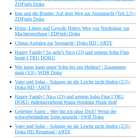
ZDFinfo Doku
Iran und die Bombe: Auf dem Weg zur Atommacht (Teil 2/2) |
ZDFinfo Doku
Hetze, Lügen und Gewalt: Hitlers Weg von Niederlage zur
Machtergreifung | ZDFinfo Doku
Chinas Aufstieg zur Seemacht | Doku HD | ARTE
Happy Family? So geht’s Nico (23) und seinem Sohn Finn
heute I TRU DOKU
Wie lange kann unser Sohn bei uns bleiben? | Zusammen
stark (3/3) | WDR Doku
Vater und Sohn – Solange sie die Leiche nicht finden (2/3) |
Doku HD | ARTE
Happy Family? Nico (23) und seinem Sohn Finn I TRU
DOKU #alleinerziehend #papa #trudoku #funk #zdf
Geliebter Autist – Wer bin ich ohne Dich? Wenn der
schwerbehinderte Sohn auszieht | SWR Doku
Vater und Sohn – Solange sie die Leiche nicht finden (2/3) |
Doku HD Reupload | ARTE