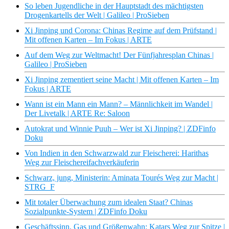
So leben Jugendliche in der Hauptstadt des mächtigsten
Drogenkartells der Welt | Galileo | ProSieben
Xi Jinping und Corona: Chinas Regime auf dem Prüfstand |
Mit offenen Karten – Im Fokus | ARTE
Auf dem Weg zur Weltmacht! Der Fünfjahresplan Chinas |
Galileo | ProSieben
Xi Jinping zementiert seine Macht | Mit offenen Karten – Im
Fokus | ARTE
Wann ist ein Mann ein Mann? – Männlichkeit im Wandel |
Der Livetalk | ARTE Re: Saloon
Autokrat und Winnie Puuh – Wer ist Xi Jinping? | ZDFinfo
Doku
Von Indien in den Schwarzwald zur Fleischerei: Harithas
Weg zur Fleischereifachverkäuferin
Schwarz, jung, Ministerin: Aminata Tourés Weg zur Macht |
STRG_F
Mit totaler Überwachung zum idealen Staat? Chinas
Sozialpunkte-System | ZDFinfo Doku
Geschäftssinn, Gas und Größenwahn: Katars Weg zur Spitze |