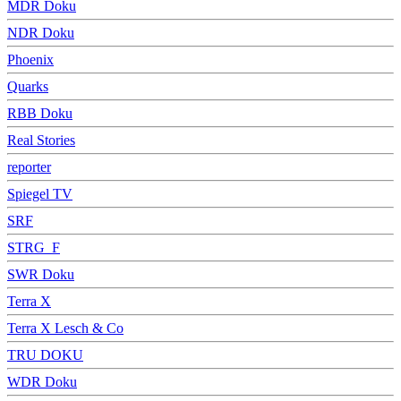
MDR Doku
NDR Doku
Phoenix
Quarks
RBB Doku
Real Stories
reporter
Spiegel TV
SRF
STRG_F
SWR Doku
Terra X
Terra X Lesch & Co
TRU DOKU
WDR Doku