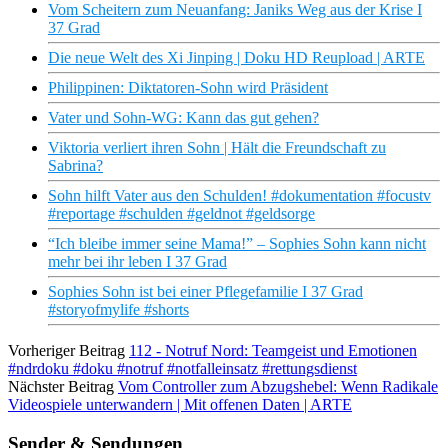
Vom Scheitern zum Neuanfang: Janiks Weg aus der Krise I
37 Grad
Die neue Welt des Xi Jinping | Doku HD Reupload | ARTE
Philippinen: Diktatoren-Sohn wird Präsident
Vater und Sohn-WG: Kann das gut gehen?
Viktoria verliert ihren Sohn | Hält die Freundschaft zu
Sabrina?
Sohn hilft Vater aus den Schulden! #dokumentation #focustv
#reportage #schulden #geldnot #geldsorge
“Ich bleibe immer seine Mama!” – Sophies Sohn kann nicht
mehr bei ihr leben I 37 Grad
Sophies Sohn ist bei einer Pflegefamilie I 37 Grad
#storyofmylife #shorts
Vorheriger Beitrag
112 - Notruf Nord: Teamgeist und Emotionen
#ndrdoku #doku #notruf #notfalleinsatz #rettungsdienst
Nächster Beitrag
Vom Controller zum Abzugshebel: Wenn Radikale
Videospiele unterwandern | Mit offenen Daten | ARTE
Sender & Sendungen