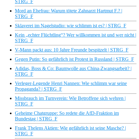
STRG_F
Mord an Ehefrau: Warum tötete Zahnarzt Hartmut F.? |
STRG_F
Sklaverei im Nagelstudio: wie schlimm ist es? | STRG_F
Kein „echter Flüchtling“? Wer willkommen ist und wer nicht |
STRG_F
V-Mann packt aus: 10 Jahre Freunde bespitzelt | STRG_F
Gegen Putin: So gefährlich ist Protest in Russland | STRG_F
Adidas, Boss & Co: Baumwolle aus China-Zwangsarbeit? |
STRG_F
Verleger-Legende Henri Nannen: Wie schlimm war seine
Propaganda? | STRG_F
Missbrauch im Turnverein: Wie Betroffene sich wehren |
STRG_F
Geheime Chatgruppe: So redete die AfD-Fraktion im
Bundestag | STRG_F
Frank Thelens Aktien: Wie gefährlich ist seine Masche? |
STRG_F