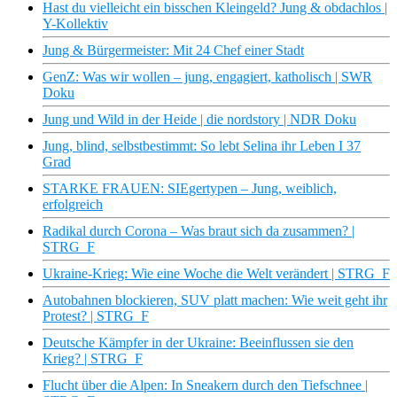
Hast du vielleicht ein bisschen Kleingeld? Jung & obdachlos |
Y-Kollektiv
Jung & Bürgermeister: Mit 24 Chef einer Stadt
GenZ: Was wir wollen – jung, engagiert, katholisch | SWR
Doku
Jung und Wild in der Heide | die nordstory | NDR Doku
Jung, blind, selbstbestimmt: So lebt Selina ihr Leben I 37
Grad
STARKE FRAUEN: SIEgertypen – Jung, weiblich,
erfolgreich
Radikal durch Corona – Was braut sich da zusammen? |
STRG_F
Ukraine-Krieg: Wie eine Woche die Welt verändert | STRG_F
Autobahnen blockieren, SUV platt machen: Wie weit geht ihr
Protest? | STRG_F
Deutsche Kämpfer in der Ukraine: Beeinflussen sie den
Krieg? | STRG_F
Flucht über die Alpen: In Sneakern durch den Tiefschnee |