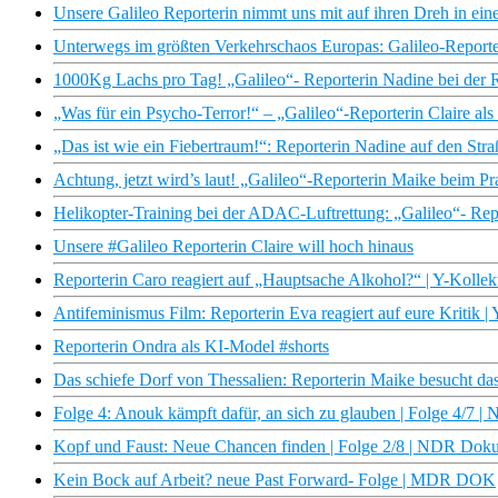
Unsere Galileo Reporterin nimmt uns mit auf ihren Dreh in eine
Unterwegs im größten Verkehrschaos Europas: Galileo-Report
1000Kg Lachs pro Tag! „Galileo“- Reporterin Nadine bei der 
„Was für ein Psycho-Terror!“ – „Galileo“-Reporterin Claire als
„Das ist wie ein Fiebertraum!“: Reporterin Nadine auf den Str
Achtung, jetzt wird’s laut! „Galileo“-Reporterin Maike beim P
Helikopter-Training bei der ADAC-Luftrettung: „Galileo“- Repo
Unsere #Galileo Reporterin Claire will hoch hinaus
Reporterin Caro reagiert auf „Hauptsache Alkohol?“ | Y-Kollek
Antifeminismus Film: Reporterin Eva reagiert auf eure Kritik | 
Reporterin Ondra als KI-Model #shorts
Das schiefe Dorf von Thessalien: Reporterin Maike besucht d
Folge 4: Anouk kämpft dafür, an sich zu glauben | Folge 4/7 
Kopf und Faust: Neue Chancen finden | Folge 2/8 | NDR Dok
Kein Bock auf Arbeit? neue Past Forward- Folge | MDR DOK