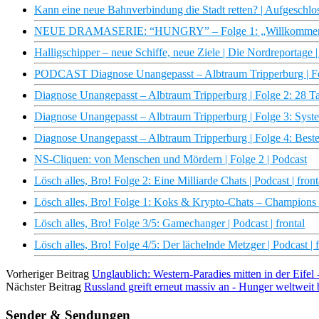
Kann eine neue Bahnverbindung die Stadt retten? | Aufgeschlo
NEUE DRAMASERIE: “HUNGRY” – Folge 1: „Willkommen in 
Halligschipper – neue Schiffe, neue Ziele | Die Nordreportag
PODCAST Diagnose Unangepasst – Albtraum Tripperburg | 
Diagnose Unangepasst – Albtraum Tripperburg | Folge 2: 
Diagnose Unangepasst – Albtraum Tripperburg | Folge 3: 
Diagnose Unangepasst – Albtraum Tripperburg | Folge 4: 
NS-Cliquen: von Menschen und Mördern | Folge 2 | Podcast
Lösch alles, Bro! Folge 2: Eine Milliarde Chats | Podcast | front
Lösch alles, Bro! Folge 1: Koks & Krypto-Chats – Champions L
Lösch alles, Bro! Folge 3/5: Gamechanger | Podcast | frontal
Lösch alles, Bro! Folge 4/5: Der lächelnde Metzger | Podcast | f
Vorheriger Beitrag
Unglaublich: Western-Paradies mitten in der Eifel
Nächster Beitrag
Russland greift erneut massiv an - Hunger weltweit
Sender & Sendungen