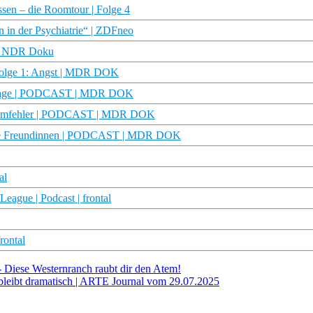
ssen – die Roomtour | Folge 4
der Psychiatrie“ | ZDFneo
e | NDR Doku
Folge 1: Angst | MDR DOK
28 Tage | PODCAST | MDR DOK
Systemfehler | PODCAST | MDR DOK
Beste Freundinnen | PODCAST | MDR DOK
al
eague | Podcast | frontal
rontal
 - Diese Westernranch raubt dir den Atem!
 bleibt dramatisch | ARTE Journal vom 29.07.2025