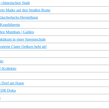
 chinesischen Stadt
erin Maike auf den Straßen Roms
Räucherlachs-Herstellung
 Kranführerin
aßen Mumbais | Galileo
raktikum in einer Sprengschule
rterin Claire Oelkers hebt ab!
tiv
Y-Kollektiv
as Dorf am Hang
| NDR Doku
u