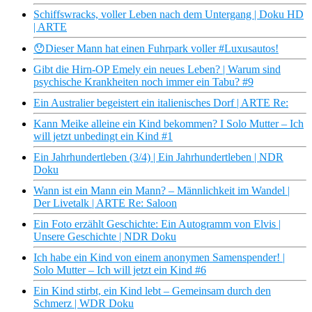
Schiffswracks, voller Leben nach dem Untergang | Doku HD
| ARTE
😯Dieser Mann hat einen Fuhrpark voller #Luxusautos!
Gibt die Hirn-OP Emely ein neues Leben? | Warum sind
psychische Krankheiten noch immer ein Tabu? #9
Ein Australier begeistert ein italienisches Dorf | ARTE Re:
Kann Meike alleine ein Kind bekommen? I Solo Mutter – Ich
will jetzt unbedingt ein Kind #1
Ein Jahrhundertleben (3/4) | Ein Jahrhundertleben | NDR
Doku
Wann ist ein Mann ein Mann? – Männlichkeit im Wandel |
Der Livetalk | ARTE Re: Saloon
Ein Foto erzählt Geschichte: Ein Autogramm von Elvis |
Unsere Geschichte | NDR Doku
Ich habe ein Kind von einem anonymen Samenspender! |
Solo Mutter – Ich will jetzt ein Kind #6
Ein Kind stirbt, ein Kind lebt – Gemeinsam durch den
Schmerz | WDR Doku