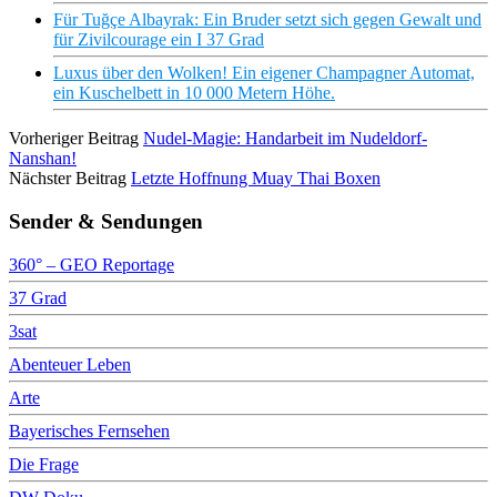
Für Tuğçe Albayrak: Ein Bruder setzt sich gegen Gewalt und
für Zivilcourage ein I 37 Grad
Luxus über den Wolken! Ein eigener Champagner Automat,
ein Kuschelbett in 10 000 Metern Höhe.
Vorheriger Beitrag
Nudel-Magie: Handarbeit im Nudeldorf-
Nanshan!
Nächster Beitrag
Letzte Hoffnung Muay Thai Boxen
Sender & Sendungen
360° – GEO Reportage
37 Grad
3sat
Abenteuer Leben
Arte
Bayerisches Fernsehen
Die Frage