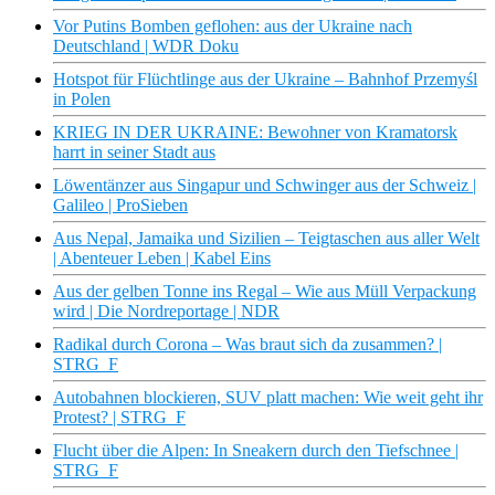
Vor Putins Bomben geflohen: aus der Ukraine nach
Deutschland | WDR Doku
Hotspot für Flüchtlinge aus der Ukraine – Bahnhof Przemyśl
in Polen
KRIEG IN DER UKRAINE: Bewohner von Kramatorsk
harrt in seiner Stadt aus
Löwentänzer aus Singapur und Schwinger aus der Schweiz |
Galileo | ProSieben
Aus Nepal, Jamaika und Sizilien – Teigtaschen aus aller Welt
| Abenteuer Leben | Kabel Eins
Aus der gelben Tonne ins Regal – Wie aus Müll Verpackung
wird | Die Nordreportage | NDR
Radikal durch Corona – Was braut sich da zusammen? |
STRG_F
Autobahnen blockieren, SUV platt machen: Wie weit geht ihr
Protest? | STRG_F
Flucht über die Alpen: In Sneakern durch den Tiefschnee |
STRG_F