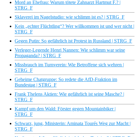
Mord an Ehefrau: Warum tötete Zahnarzt Hartmut F.? |
STRG_F
Sklaverei im Nagelstudio: wie schlimm ist es? | STRG_F
Kein „echter Flüchtling“? Wer willkommen ist und wer nicht |
STRG_F
Gegen Putin: So gefährlich ist Protest in Russland | STRG_F
Verleger-Legende Henri Nannen: Wie schlimm war seine
Propaganda? | STRG_F
Missbrauch im Turnverein: Wie Betroffene sich wehren |
STRG_F
Geheime Chatgruppe: So redete die AfD-Fraktion im
Bundestag | STRG_F
Frank Thelens Aktien: Wie gefährlich ist seine Masche? |
STRG_F
Kampf um den Wald: Förster gegen Mountainbiker |
STRG_F
Schwarz, jung, Ministerin: Aminata Tourés Weg zur Macht |
STRG_F