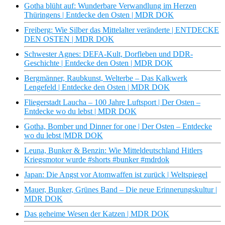
Gotha blüht auf: Wunderbare Verwandlung im Herzen
Thüringens | Entdecke den Osten | MDR DOK
Freiberg: Wie Silber das Mittelalter veränderte | ENTDECKE
DEN OSTEN | MDR DOK
Schwester Agnes: DEFA-Kult, Dorfleben und DDR-
Geschichte | Entdecke den Osten | MDR DOK
Bergmänner, Raubkunst, Welterbe – Das Kalkwerk
Lengefeld | Entdecke den Osten | MDR DOK
Fliegerstadt Laucha – 100 Jahre Luftsport | Der Osten –
Entdecke wo du lebst | MDR DOK
Gotha, Bomber und Dinner for one | Der Osten – Entdecke
wo du lebst |MDR DOK
Leuna, Bunker & Benzin: Wie Mitteldeutschland Hitlers
Kriegsmotor wurde #shorts #bunker #mdrdok
Japan: Die Angst vor Atomwaffen ist zurück | Weltspiegel
Mauer, Bunker, Grünes Band – Die neue Erinnerungskultur |
MDR DOK
Das geheime Wesen der Katzen | MDR DOK