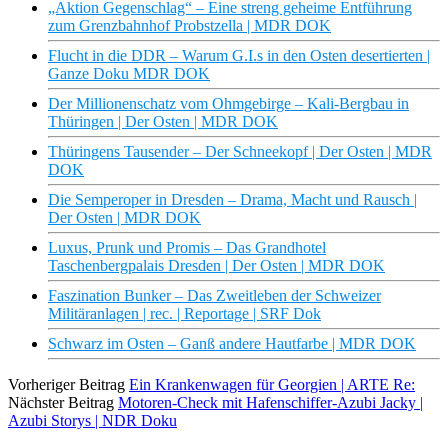
„Aktion Gegenschlag“ – Eine streng geheime Entführung
zum Grenzbahnhof Probstzella | MDR DOK
Flucht in die DDR – Warum G.I.s in den Osten desertierten |
Ganze Doku MDR DOK
Der Millionenschatz vom Ohmgebirge – Kali-Bergbau in
Thüringen | Der Osten | MDR DOK
Thüringens Tausender – Der Schneekopf | Der Osten | MDR
DOK
Die Semperoper in Dresden – Drama, Macht und Rausch |
Der Osten | MDR DOK
Luxus, Prunk und Promis – Das Grandhotel
Taschenbergpalais Dresden | Der Osten | MDR DOK
Faszination Bunker – Das Zweitleben der Schweizer
Militäranlagen | rec. | Reportage | SRF Dok
Schwarz im Osten – Ganß andere Hautfarbe | MDR DOK
Vorheriger Beitrag
Ein Krankenwagen für Georgien | ARTE Re:
Nächster Beitrag
Motoren-Check mit Hafenschiffer-Azubi Jacky |
Azubi Storys | NDR Doku