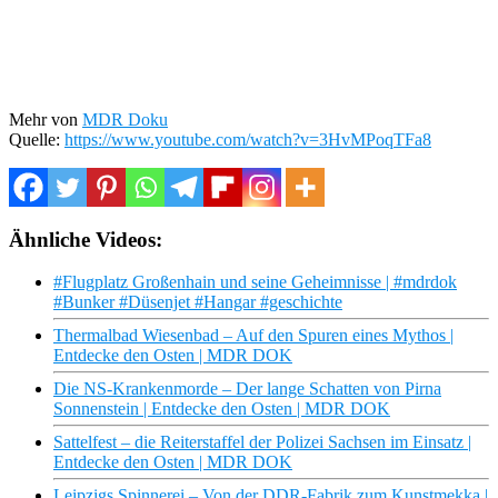
Mehr von
MDR Doku
Quelle:
https://www.youtube.com/watch?v=3HvMPoqTFa8
Ähnliche Videos:
#Flugplatz Großenhain und seine Geheimnisse | #mdrdok
#Bunker #Düsenjet #Hangar #geschichte
Thermalbad Wiesenbad – Auf den Spuren eines Mythos |
Entdecke den Osten | MDR DOK
Die NS-Krankenmorde – Der lange Schatten von Pirna
Sonnenstein | Entdecke den Osten | MDR DOK
Sattelfest – die Reiterstaffel der Polizei Sachsen im Einsatz |
Entdecke den Osten | MDR DOK
Leipzigs Spinnerei – Von der DDR-Fabrik zum Kunstmekka |