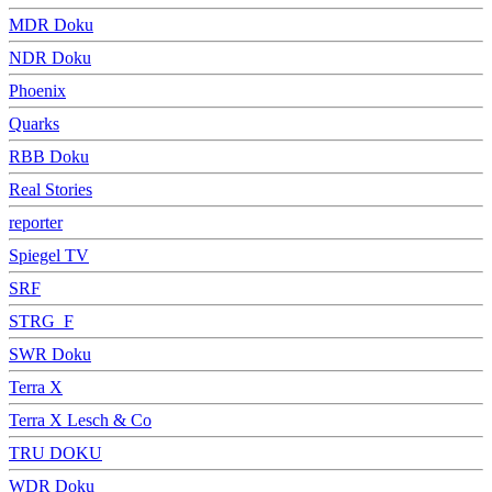
MDR Doku
NDR Doku
Phoenix
Quarks
RBB Doku
Real Stories
reporter
Spiegel TV
SRF
STRG_F
SWR Doku
Terra X
Terra X Lesch & Co
TRU DOKU
WDR Doku