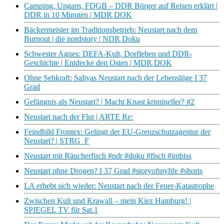
Camping, Ungarn, FDGB – DDR Bürger auf Reisen erklärt |
DDR in 10 Minuten | MDR DOK
Bäckermeister im Traditionsbetrieb: Neustart nach dem
Burnout | die nordstory | NDR Doku
Schwester Agnes: DEFA-Kult, Dorfleben und DDR-
Geschichte | Entdecke den Osten | MDR DOK
Ohne Sehkraft: Saliyas Neustart nach der Lebenslüge I 37
Grad
Gefängnis als Neustart? | Macht Knast krimineller? #2
Neustart nach der Flut | ARTE Re:
Feindbild Frontex: Gelingt der EU-Grenzschutzagentur der
Neustart? | STRG_F
Neustart mit Räucherfisch #ndr #doku #fisch #imbiss
Neustart ohne Drogen? I 37 Grad #storyofmylife #shorts
LA erhebt sich wieder: Neustart nach der Feuer-Katastrophe
Zwischen Kult und Krawall – mein Kiez Hamburg! |
SPIEGEL TV für Sat.1