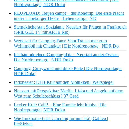
Nordreportage | NDR Doku
REUPLOAD: Tietjen campt – der Roadtrip: Die erste Nacht
in der Lüneburger Heide | Tietjen campt | ND
Sterneküche statt Sozialamt: Neustart für Frauen in Frankreich
(SPIEGEL TV für ARTE Re:)
Werkstatt für Camping-Fans: Vom Transporter zum
Wohnmobil mit Charakter | Die Nordreportage | NDR Do
Ich bau mir einen Campingplatz – Neustart an der Ostsee |
Die Nordreportage | NDR Doku
Camping, Currywurst und dicke Pötte | Die Nordreportage |
NDR Doku
Indonesien: DFB-Kult auf den Molukken | Weltspiegel
Neustart mit Perspektive: Merlin, Liska und Angelo auf dem
Weg zum Schulabschluss I 37 Grad
Lecker Kult: Calli! – Eine Familie lebt Imbiss | Die
Nordreportage | NDR Doku
Wie funktioniert das Camping für nur 1€? | Galileo |
ProSieben