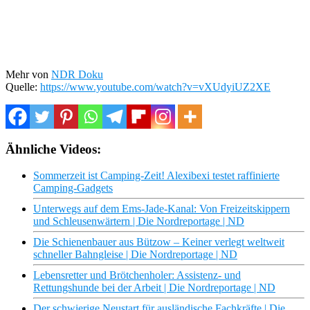
Mehr von
NDR Doku
Quelle:
https://www.youtube.com/watch?v=vXUdyiUZ2XE
Ähnliche Videos:
Sommerzeit ist Camping-Zeit! Alexibexi testet raffinierte
Camping-Gadgets
Unterwegs auf dem Ems-Jade-Kanal: Von Freizeitskippern
und Schleusenwärtern | Die Nordreportage | ND
Die Schienenbauer aus Bützow – Keiner verlegt weltweit
schneller Bahngleise | Die Nordreportage | ND
Lebensretter und Brötchenholer: Assistenz- und
Rettungshunde bei der Arbeit | Die Nordreportage | ND
Der schwierige Neustart für ausländische Fachkräfte | Die