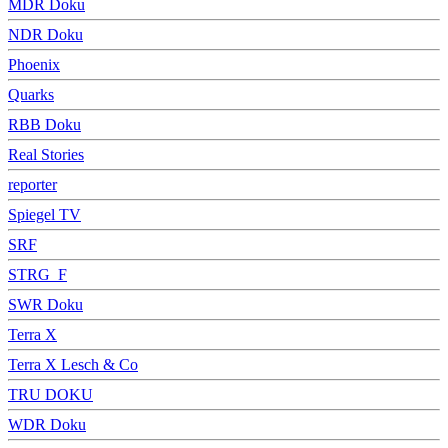
MDR Doku
NDR Doku
Phoenix
Quarks
RBB Doku
Real Stories
reporter
Spiegel TV
SRF
STRG_F
SWR Doku
Terra X
Terra X Lesch & Co
TRU DOKU
WDR Doku