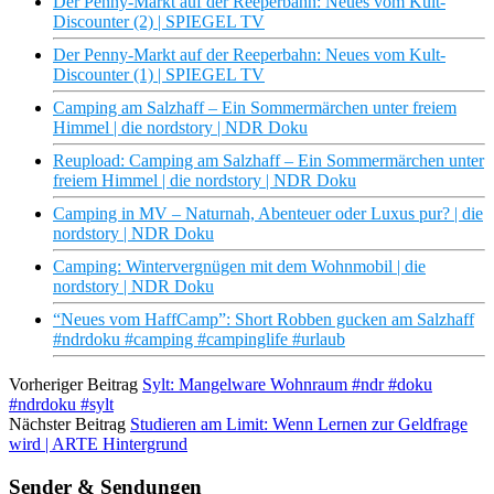
Der Penny-Markt auf der Reeperbahn: Neues vom Kult-
Discounter (2) | SPIEGEL TV
Der Penny-Markt auf der Reeperbahn: Neues vom Kult-
Discounter (1) | SPIEGEL TV
Camping am Salzhaff – Ein Sommermärchen unter freiem
Himmel | die nordstory | NDR Doku
Reupload: Camping am Salzhaff – Ein Sommermärchen unter
freiem Himmel | die nordstory | NDR Doku
Camping in MV – Naturnah, Abenteuer oder Luxus pur? | die
nordstory | NDR Doku
Camping: Wintervergnügen mit dem Wohnmobil | die
nordstory | NDR Doku
“Neues vom HaffCamp”: Short Robben gucken am Salzhaff
#ndrdoku #camping #campinglife #urlaub
Vorheriger Beitrag
Sylt: Mangelware Wohnraum #ndr #doku
#ndrdoku #sylt
Nächster Beitrag
Studieren am Limit: Wenn Lernen zur Geldfrage
wird | ARTE Hintergrund
Sender & Sendungen