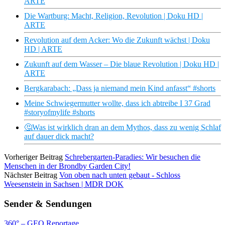
ARTE
Die Wartburg: Macht, Religion, Revolution | Doku HD |
ARTE
Revolution auf dem Acker: Wo die Zukunft wächst | Doku
HD | ARTE
Zukunft auf dem Wasser – Die blaue Revolution | Doku HD |
ARTE
Bergkarabach: „Dass ja niemand mein Kind anfasst“ #shorts
Meine Schwiegermutter wollte, dass ich abtreibe I 37 Grad
#storyofmylife #shorts
🤔Was ist wirklich dran an dem Mythos, dass zu wenig Schlaf
auf dauer dick macht?
Vorheriger Beitrag
Schrebergarten-Paradies: Wir besuchen die
Menschen in der Brondby Garden City!
Nächster Beitrag
Von oben nach unten gebaut - Schloss
Weesenstein in Sachsen | MDR DOK
Sender & Sendungen
360° – GEO Reportage