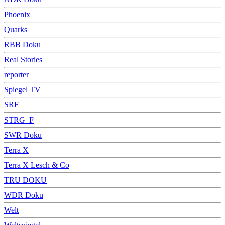
Phoenix
Quarks
RBB Doku
Real Stories
reporter
Spiegel TV
SRF
STRG_F
SWR Doku
Terra X
Terra X Lesch & Co
TRU DOKU
WDR Doku
Welt