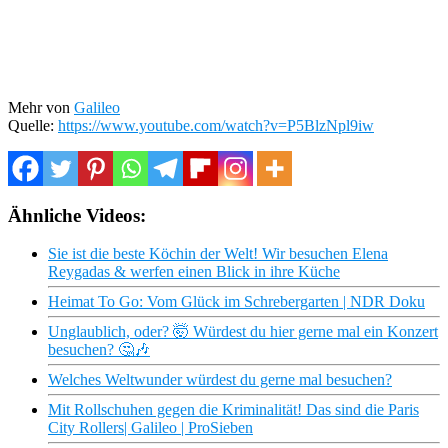
Mehr von
Galileo
Quelle:
https://www.youtube.com/watch?v=P5BlzNpl9iw
Ähnliche Videos:
Sie ist die beste Köchin der Welt! Wir besuchen Elena
Reygadas & werfen einen Blick in ihre Küche
Heimat To Go: Vom Glück im Schrebergarten | NDR Doku
Unglaublich, oder? 🤯 Würdest du hier gerne mal ein Konzert
besuchen? 🤔🎶
Welches Weltwunder würdest du gerne mal besuchen?
Mit Rollschuhen gegen die Kriminalität! Das sind die Paris
City Rollers| Galileo | ProSieben