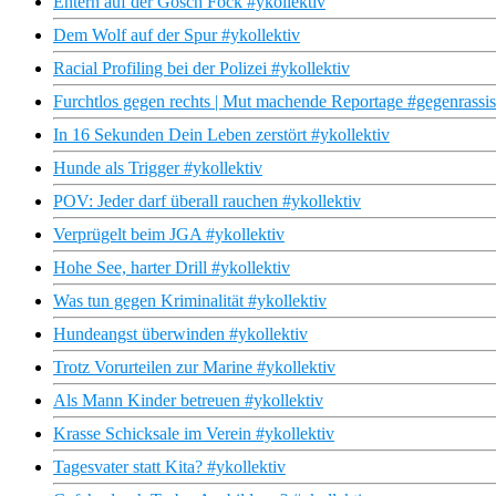
Entern auf der Gosch Fock #ykollektiv
Dem Wolf auf der Spur #ykollektiv
Racial Profiling bei der Polizei #ykollektiv
Furchtlos gegen rechts | Mut machende Reportage #gegenrassi
In 16 Sekunden Dein Leben zerstört #ykollektiv
Hunde als Trigger #ykollektiv
POV: Jeder darf überall rauchen #ykollektiv
Verprügelt beim JGA #ykollektiv
Hohe See, harter Drill #ykollektiv
Was tun gegen Kriminalität #ykollektiv
Hundeangst überwinden #ykollektiv
Trotz Vorurteilen zur Marine #ykollektiv
Als Mann Kinder betreuen #ykollektiv
Krasse Schicksale im Verein #ykollektiv
Tagesvater statt Kita? #ykollektiv