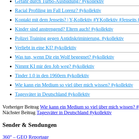
Gefahr durch Turbo-Ausbildung? #ykollektiv
Racial Profiling im Fall Lorenz? #ykollektiv
Kontakt mit dem Jenseits? | Y-Kollektiv #YKollektiv #Jensei
Kinder sind anstrengend? Eltern auch! #ykollektiv
Polizei Training gegen Antidiskriminierung. #ykollektiv
Verliebt in eine KI? #ykollektiv
Was tun, wenn Dir ein Wolf begegnet? #ykollektiv
Nimmt KI mir den Job weg? #ykollektiv
Tinder 1.0 in den 1960ern #ykollektiv
Wie kann ein Medium so viel über mich wissen? #ykollektiv
Tagesväter in Deutschland #ykollektiv
Vorheriger Beitrag
Wie kann ein Medium so viel über mich wissen? #
Nächster Beitrag
Tagesväter in Deutschland #ykollektiv
Sender & Sendungen
360° – GEO Reportage