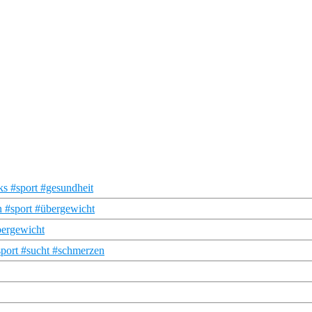
s #sport #gesundheit
n #sport #übergewicht
bergewicht
sport #sucht #schmerzen