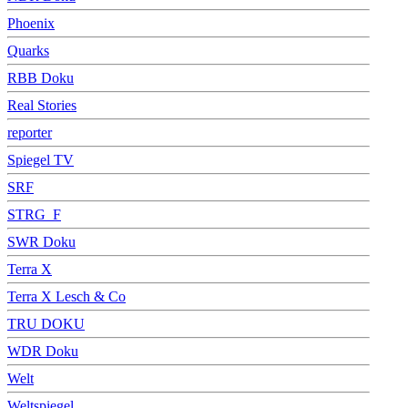
Phoenix
Quarks
RBB Doku
Real Stories
reporter
Spiegel TV
SRF
STRG_F
SWR Doku
Terra X
Terra X Lesch & Co
TRU DOKU
WDR Doku
Welt
Weltspiegel