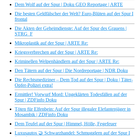
Dem Wolf auf der Spur | Doku GEO Reportage | ARTE
Die besten Geldfälscher der Welt? Euro-Blüten auf der Spur I
frontal
Die Akten der Geheimdienste: Auf der Spur des Grauens |
STRG_F
Mikroplastik auf der Spur | ARTE Re:
Kriegsverbrechen auf der Spur | ARTE Re:
Kriminellen Welpenhändlern auf der Spur | ARTE Re:
Den Tätern auf der Spur | Die Nordreportage | NDR Doku
Die Rechtsmediziner – Dem Tod auf der Spur | Doku | Täter-
Opfer-Polizei extra!
Ermittler! Vorwurf Mord: Ungeklärten Todesfällen auf der
Spur | ZDFinfo Doku
Töten für Elfenbein: Auf der Spur illegaler Elefantenjäger in
Mosambik | ZDFinfo Doku
Dem Teufel auf der Spur | Himmel, Hölle, Fegefeuer
Luxusautos 🤝 Schwarzhandel: Schmugglern auf der Spur I