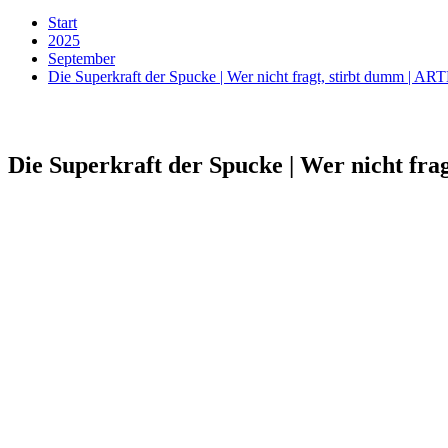
Start
2025
September
Die Superkraft der Spucke | Wer nicht fragt, stirbt dumm | AR
Die Superkraft der Spucke | Wer nicht fra