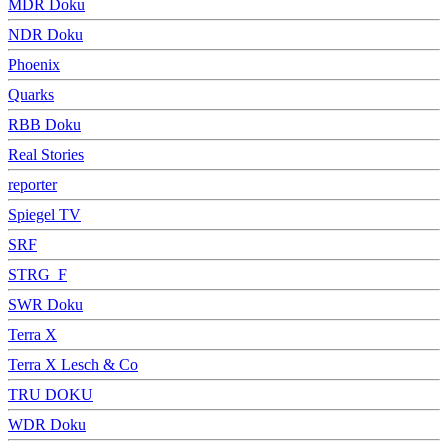
MDR Doku
NDR Doku
Phoenix
Quarks
RBB Doku
Real Stories
reporter
Spiegel TV
SRF
STRG_F
SWR Doku
Terra X
Terra X Lesch & Co
TRU DOKU
WDR Doku