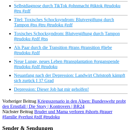
Selbstdiagnose durch TikTok #ohnmacht #tiktok #trudoku
#tru #zdf
Titel: Toxisches Schocksyndrom: Blutvergiftung durch
Tampon #tss #tru #trudoku #zdf
Toxisches Schocksyndrom: Blutvergiftung durch Tampon
#trudoku #zdf #tss
Als Paar durch die Transition #trans #transition #liebe
#trudoku #zdf
Neue Lunge, neues Leben #transplantation #organspende
#trudoku #zdf #trudoku
Neuanfang nach der Depression: Landwirt Christoph kämpft
sich zurück I 37 Grad
Depression: Dieser Job hat mir geholfen!
Vorheriger Beitrag
Kriegsszenario in den Alpen: Bundeswehr probt
den Ernstfall | Die Story | Kontrovers | BR24
Nächster Beitrag
Bruder und Mama verloren #shorts #trauer
#familie #verlust #zdf #trudoku
Sender & Sendungen