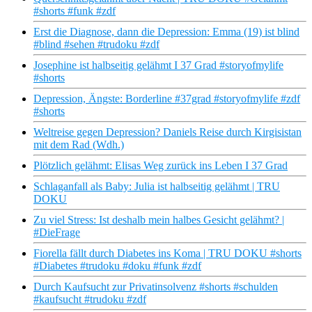
#shorts #funk #zdf
Erst die Diagnose, dann die Depression: Emma (19) ist blind
#blind #sehen #trudoku #zdf
Josephine ist halbseitig gelähmt I 37 Grad #storyofmylife
#shorts
Depression, Ängste: Borderline #37grad #storyofmylife #zdf
#shorts
Weltreise gegen Depression? Daniels Reise durch Kirgisistan
mit dem Rad (Wdh.)
Plötzlich gelähmt: Elisas Weg zurück ins Leben I 37 Grad
Schlaganfall als Baby: Julia ist halbseitig gelähmt | TRU
DOKU
Zu viel Stress: Ist deshalb mein halbes Gesicht gelähmt? |
#DieFrage
Fiorella fällt durch Diabetes ins Koma | TRU DOKU #shorts
#Diabetes #trudoku #doku #funk #zdf
Durch Kaufsucht zur Privatinsolvenz #shorts #schulden
#kaufsucht #trudoku #zdf