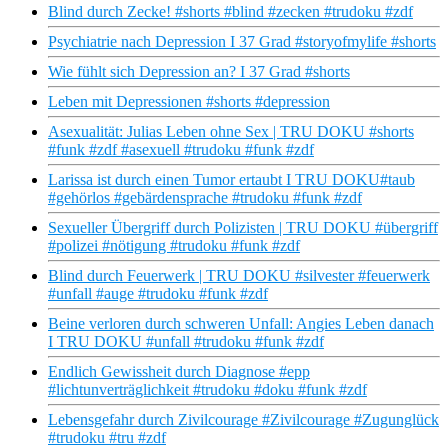
Blind durch Zecke! #shorts #blind #zecken #trudoku #zdf
Psychiatrie nach Depression I 37 Grad #storyofmylife #shorts
Wie fühlt sich Depression an? I 37 Grad #shorts
Leben mit Depressionen #shorts #depression
Asexualität: Julias Leben ohne Sex | TRU DOKU #shorts
#funk #zdf #asexuell #trudoku #funk #zdf
Larissa ist durch einen Tumor ertaubt I TRU DOKU#taub
#gehörlos #gebärdensprache #trudoku #funk #zdf
Sexueller Übergriff durch Polizisten | TRU DOKU #übergriff
#polizei #nötigung #trudoku #funk #zdf
Blind durch Feuerwerk | TRU DOKU #silvester #feuerwerk
#unfall #auge #trudoku #funk #zdf
Beine verloren durch schweren Unfall: Angies Leben danach
I TRU DOKU #unfall #trudoku #funk #zdf
Endlich Gewissheit durch Diagnose #epp
#lichtunverträglichkeit #trudoku #doku #funk #zdf
Lebensgefahr durch Zivilcourage #Zivilcourage #Zugunglück
#trudoku #tru #zdf