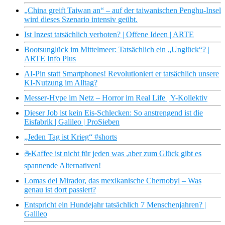
„China greift Taiwan an“ – auf der taiwanischen Penghu-Insel
wird dieses Szenario intensiv geübt.
Ist Inzest tatsächlich verboten? | Offene Ideen | ARTE
Bootsunglück im Mittelmeer: Tatsächlich ein „Unglück“? |
ARTE Info Plus
AI-Pin statt Smartphones! Revolutioniert er tatsächlich unsere
KI-Nutzung im Alltag?
Messer-Hype im Netz – Horror im Real Life | Y-Kollektiv
Dieser Job ist kein Eis-Schlecken: So anstrengend ist die
Eisfabrik | Galileo | ProSieben
„Jeden Tag ist Krieg“ #shorts
️☕Kaffee ist nicht für jeden was ,aber zum Glück gibt es
spannende Alternativen!
Lomas del Mirador, das mexikanische Chernobyl – Was
genau ist dort passiert?
Entspricht ein Hundejahr tatsächlich 7 Menschenjahren? |
Galileo