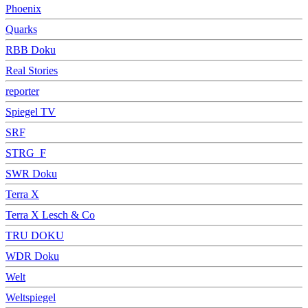
Phoenix
Quarks
RBB Doku
Real Stories
reporter
Spiegel TV
SRF
STRG_F
SWR Doku
Terra X
Terra X Lesch & Co
TRU DOKU
WDR Doku
Welt
Weltspiegel