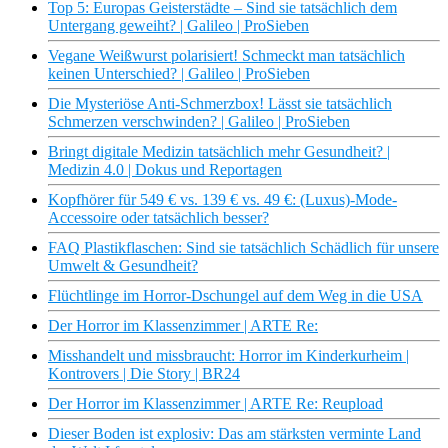
Top 5: Europas Geisterstädte – Sind sie tatsächlich dem
Untergang geweiht? | Galileo | ProSieben
Vegane Weißwurst polarisiert! Schmeckt man tatsächlich
keinen Unterschied? | Galileo | ProSieben
Die Mysteriöse Anti-Schmerzbox! Lässt sie tatsächlich
Schmerzen verschwinden? | Galileo | ProSieben
Bringt digitale Medizin tatsächlich mehr Gesundheit? |
Medizin 4.0 | Dokus und Reportagen
Kopfhörer für 549 € vs. 139 € vs. 49 €: (Luxus)-Mode-
Accessoire oder tatsächlich besser?
FAQ Plastikflaschen: Sind sie tatsächlich Schädlich für unsere
Umwelt & Gesundheit?
Flüchtlinge im Horror-Dschungel auf dem Weg in die USA
Der Horror im Klassenzimmer | ARTE Re:
Misshandelt und missbraucht: Horror im Kinderkurheim |
Kontrovers | Die Story | BR24
Der Horror im Klassenzimmer | ARTE Re: Reupload
Dieser Boden ist explosiv: Das am stärksten verminte Land