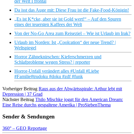
der Welt I frontal
Da isst das Auge mit: Diese Frau ist die Fake-Food-Königin!
„Es ist K*cke, aber sie ist Gold wert!“ – Auf den Spuren
eines der teuersten Kaffees der Welt
Von der No-Go Area zum Reiseziel – Wie ist Urlaub im Irak?
Urlaub im Norden: Ist „Coolcation“ der neue Trend? |
Weltspiegel
Horror Zähneknirschen: Kieferschmerzen und
Schlafprobleme wegen Stress? | reporter
Horror-Unfall verändert alles #Unfall #Liebe
#Familie#trudoku #doku #zdf #funk
Vorheriger Beitrag
Raus aus der Abwärtsspirale: Arthur lebt mit
Depression | 37 Grad
Nächster Beitrag
Thilo Mischke joggt für den American Dream:
Eine Reise durchs gespaltene Amerika | ProSiebenThema
Sender & Sendungen
360° – GEO Reportage