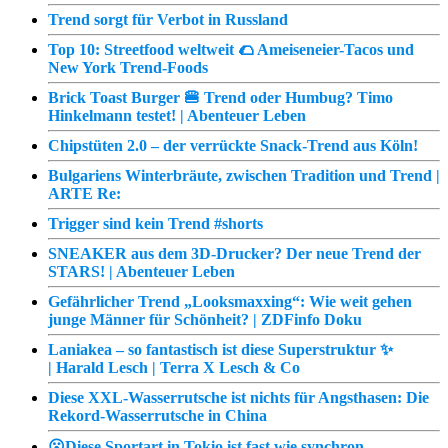
Trend sorgt für Verbot in Russland
Top 10: Streetfood weltweit 🌮 Ameiseneier-Tacos und
New York Trend-Foods
Brick Toast Burger 🍔 Trend oder Humbug? Timo
Hinkelmann testet! | Abenteuer Leben
Chipstüten 2.0 – der verrückte Snack-Trend aus Köln!
Bulgariens Winterbräute, zwischen Tradition und Trend |
ARTE Re:
Trigger sind kein Trend #shorts
SNEAKER aus dem 3D-Drucker? Der neue Trend der
STARS! | Abenteuer Leben
Gefährlicher Trend „Looksmaxxing“: Wie weit gehen
junge Männer für Schönheit? | ZDFinfo Doku
Laniakea – so fantastisch ist diese Superstruktur ✨
| Harald Lesch | Terra X Lesch & Co
Diese XXL-Wasserrutsche ist nichts für Angsthasen: Die
Rekord-Wasserrutsche in China
😮Diese Sportart in Tokio ist fast wie synchron