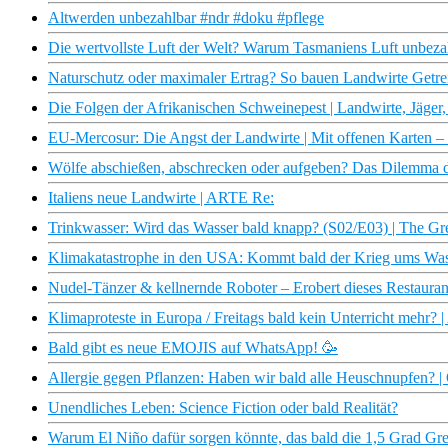
Altwerden unbezahlbar #ndr #doku #pflege
Die wertvollste Luft der Welt? Warum Tasmaniens Luft unbezah
Naturschutz oder maximaler Ertrag? So bauen Landwirte Getr
Die Folgen der Afrikanischen Schweinepest | Landwirte, Jäger,
EU-Mercosur: Die Angst der Landwirte | Mit offenen Karten 
Wölfe abschießen, abschrecken oder aufgeben? Das Dilemma de
Italiens neue Landwirte | ARTE Re:
Trinkwasser: Wird das Wasser bald knapp? (S02/E03) | The 
Klimakatastrophe in den USA: Kommt bald der Krieg ums Wa
Nudel-Tänzer & kellnernde Roboter – Erobert dieses Restaurant 
Klimaproteste in Europa / Freitags bald kein Unterricht mehr
Bald gibt es neue EMOJIS auf WhatsApp! 🥳
Allergie gegen Pflanzen: Haben wir bald alle Heuschnupfen? |
Unendliches Leben: Science Fiction oder bald Realität?
Warum El Niño dafür sorgen könnte, das bald die 1,5 Grad Gre