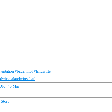
entation #bauernhof #landwirte
wirte #landwirtschaft
NDR | 45 Min
 Story