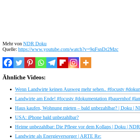
Mehr von
NDR Doku
Quelle:
https://www.youtube.com/watch?v=9qFsnDr2Mzc
Ähnliche Videos:
Wenn Landwirte keinen Ausweg mehr sehen.. #focustv #dokum
Landwirte am Ende! #focustv #dokumentation #bauernhof #land
Haus kaufen, Wohnung mieten – bald unbezahlbar? | Doku | 
USA: iPhone bald unbezahlbar?
Heime unbezahlbar: Die Pflege vor dem Kollaps | Doku | NDR
Landwirte als Energieversorger | ARTE Re: