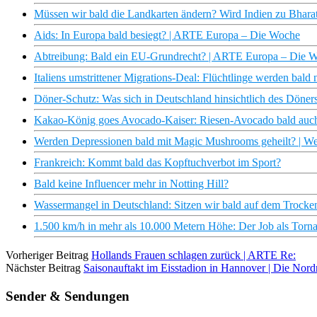
Müssen wir bald die Landkarten ändern? Wird Indien zu Bhara
Aids: In Europa bald besiegt? | ARTE Europa – Die Woche
Abtreibung: Bald ein EU-Grundrecht? | ARTE Europa – Die 
Italiens umstrittener Migrations-Deal: Flüchtlinge werden bald 
Döner-Schutz: Was sich in Deutschland hinsichtlich des Döner
Kakao-König goes Avocado-Kaiser: Riesen-Avocado bald auch
Werden Depressionen bald mit Magic Mushrooms geheilt? | Wel
Frankreich: Kommt bald das Kopftuchverbot im Sport?
Bald keine Influencer mehr in Notting Hill?
Wassermangel in Deutschland: Sitzen wir bald auf dem Trockene
1.500 km/h in mehr als 10.000 Metern Höhe: Der Job als Tornad
Vorheriger Beitrag
Hollands Frauen schlagen zurück | ARTE Re:
Nächster Beitrag
Saisonauftakt im Eisstadion in Hannover | Die No
Sender & Sendungen