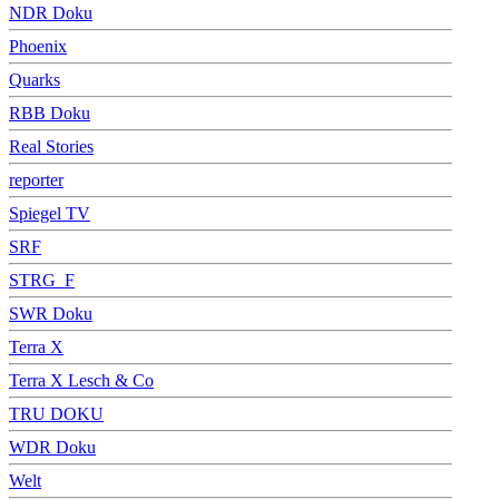
NDR Doku
Phoenix
Quarks
RBB Doku
Real Stories
reporter
Spiegel TV
SRF
STRG_F
SWR Doku
Terra X
Terra X Lesch & Co
TRU DOKU
WDR Doku
Welt