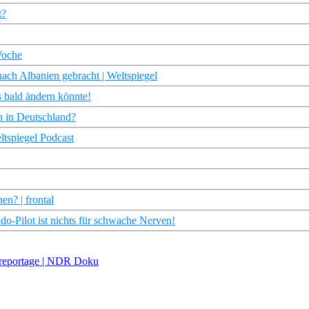
t?
Woche
nach Albanien gebracht | Weltspiegel
s bald ändern könnte!
 in Deutschland?
tspiegel Podcast
n? | frontal
o-Pilot ist nichts für schwache Nerven!
rdreportage | NDR Doku