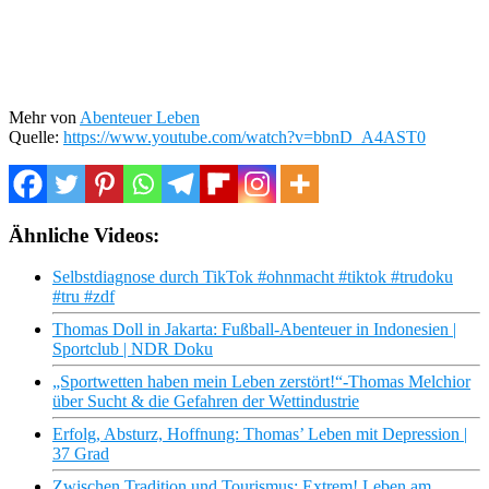
Mehr von
Abenteuer Leben
Quelle:
https://www.youtube.com/watch?v=bbnD_A4AST0
Ähnliche Videos:
Selbstdiagnose durch TikTok #ohnmacht #tiktok #trudoku
#tru #zdf
Thomas Doll in Jakarta: Fußball-Abenteuer in Indonesien |
Sportclub | NDR Doku
„Sportwetten haben mein Leben zerstört!“-Thomas Melchior
über Sucht & die Gefahren der Wettindustrie
Erfolg, Absturz, Hoffnung: Thomas’ Leben mit Depression |
37 Grad
Zwischen Tradition und Tourismus: Extrem! Leben am