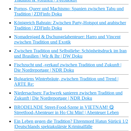
Pornos, Queer und Machismo: Spanien zwischen Tabu und
Tradition | ZDFinfo Doku
Königreich Bahrain: Zwischen Party-Hotspot und arabischer
Tradition | ZDFinfo Doku
Nomadenjagd & Dschungelabenteuer: Harro und Vincent
zwischen Tradition und Exotik
Zwischen Tradition und Selbstliebe: Schönheitsdruck im Iran
und Brasilien | Wir & Ihr | DW Doku
Fischzucht und -verkauf zwischen Tradition und Zukunft |
Die Nordreportage | NDR Doku
Bulgariens Winterbräute, zwischen Tradition und Trend |
ARTE Re:
Niedersachsen: Fachwerk sanieren zwischen Tradition und
Zukunft | Die Nordreportage | NDR Doku
BRODELNDE Street-Food-Szene in VIETNAM! 😋
Streetfood-Abenteuer in Ho Chi Min! | Abenteuer Leben
Ein Leben gegen die Tradition? Ehrenmord Hatun Sürücü 1/2
|Deutschlands spektakulärste Kriminalfälle