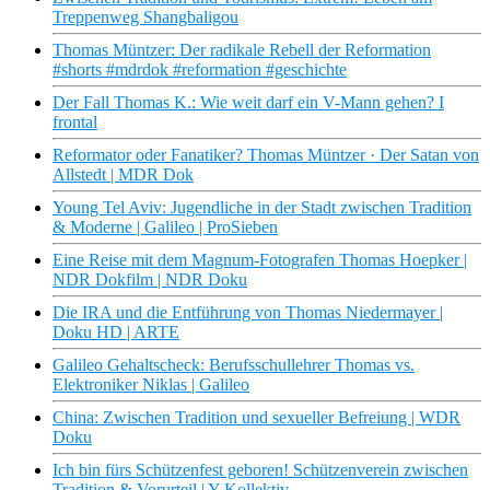
Treppenweg Shangbaligou
Thomas Müntzer: Der radikale Rebell der Reformation
#shorts #mdrdok #reformation #geschichte
Der Fall Thomas K.: Wie weit darf ein V-Mann gehen? I
frontal
Reformator oder Fanatiker? Thomas Müntzer · Der Satan von
Allstedt | MDR Dok
Young Tel Aviv: Jugendliche in der Stadt zwischen Tradition
& Moderne | Galileo | ProSieben
Eine Reise mit dem Magnum-Fotografen Thomas Hoepker |
NDR Dokfilm | NDR Doku
Die IRA und die Entführung von Thomas Niedermayer |
Doku HD | ARTE
Galileo Gehaltscheck: Berufsschullehrer Thomas vs.
Elektroniker Niklas | Galileo
China: Zwischen Tradition und sexueller Befreiung | WDR
Doku
Ich bin fürs Schützenfest geboren! Schützenverein zwischen
Tradition & Vorurteil | Y-Kollektiv