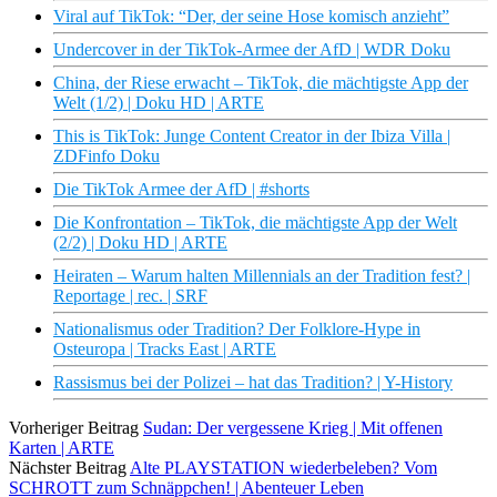
Viral auf TikTok: “Der, der seine Hose komisch anzieht”
Undercover in der TikTok-Armee der AfD | WDR Doku
China, der Riese erwacht – TikTok, die mächtigste App der
Welt (1/2) | Doku HD | ARTE
This is TikTok: Junge Content Creator in der Ibiza Villa |
ZDFinfo Doku
Die TikTok Armee der AfD | #shorts
Die Konfrontation – TikTok, die mächtigste App der Welt
(2/2) | Doku HD | ARTE
Heiraten – Warum halten Millennials an der Tradition fest? |
Reportage | rec. | SRF
Nationalismus oder Tradition? Der Folklore-Hype in
Osteuropa | Tracks East | ARTE
Rassismus bei der Polizei – hat das Tradition? | Y-History
Vorheriger Beitrag
Sudan: Der vergessene Krieg | Mit offenen
Karten | ARTE
Nächster Beitrag
Alte PLAYSTATION wiederbeleben? Vom
SCHROTT zum Schnäppchen! | Abenteuer Leben