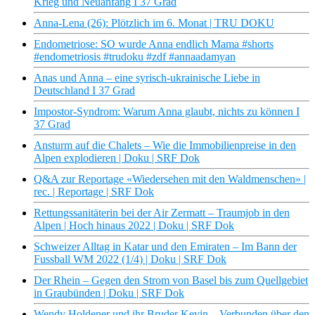
Krieg und Neuanfang I 37 Grad
Anna-Lena (26): Plötzlich im 6. Monat | TRU DOKU
Endometriose: SO wurde Anna endlich Mama #shorts
#endometriosis #trudoku #zdf #annaadamyan
Anas und Anna – eine syrisch-ukrainische Liebe in
Deutschland I 37 Grad
Impostor-Syndrom: Warum Anna glaubt, nichts zu können I
37 Grad
Ansturm auf die Chalets – Wie die Immobilienpreise in den
Alpen explodieren | Doku | SRF Dok
Q&A zur Reportage «Wiedersehen mit den Waldmenschen» |
rec. | Reportage | SRF Dok
Rettungssanitäterin bei der Air Zermatt – Traumjob in den
Alpen | Hoch hinaus 2022 | Doku | SRF Dok
Schweizer Alltag in Katar und den Emiraten – Im Bann der
Fussball WM 2022 (1/4) | Doku | SRF Dok
Der Rhein – Gegen den Strom von Basel bis zum Quellgebiet
in Graubünden | Doku | SRF Dok
Wendy Holdener und ihr Bruder Kevin – Verbunden über den