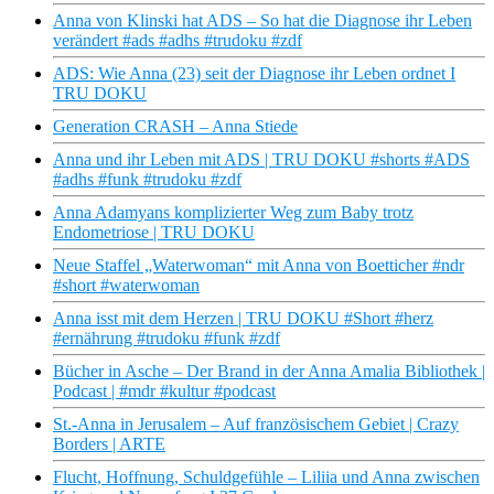
Anna von Klinski hat ADS – So hat die Diagnose ihr Leben
verändert #ads #adhs #trudoku #zdf
ADS: Wie Anna (23) seit der Diagnose ihr Leben ordnet I
TRU DOKU
Generation CRASH – Anna Stiede
Anna und ihr Leben mit ADS | TRU DOKU #shorts #ADS
#adhs #funk #trudoku #zdf
Anna Adamyans komplizierter Weg zum Baby trotz
Endometriose | TRU DOKU
Neue Staffel „Waterwoman“ mit Anna von Boetticher #ndr
#short #waterwoman
Anna isst mit dem Herzen | TRU DOKU #Short #herz
#ernährung #trudoku #funk #zdf
Bücher in Asche – Der Brand in der Anna Amalia Bibliothek |
Podcast | #mdr #kultur #podcast
St.-Anna in Jerusalem – Auf französischem Gebiet | Crazy
Borders | ARTE
Flucht, Hoffnung, Schuldgefühle – Liliia und Anna zwischen