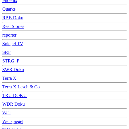
Phoenix
Quarks
RBB Doku
Real Stories
reporter
Spiegel TV
SRF
STRG_F
SWR Doku
Terra X
Terra X Lesch & Co
TRU DOKU
WDR Doku
Welt
Weltspiegel