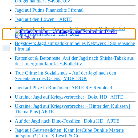
Drogenhändler | Y-Kollektiv
Jagd auf Putins Finanzelite I frontal
Jagd auf den Löwen – ARTE
Gefährliches Gas – Auf der Jagd nach den Methanlecks |
Doku Wissen hoch 2 | ZDF 2022
Boystown: Jagd auf pädokriminelles Netzwerk I Spurensuche
×
I frontal
Rattenkot & Betonreste: Auf der Jagd nach Shisha-Tabak aus
der Untergrundfabrik | Y-Kollektiv
True Crime im Sozialismus – Auf der Jagd nach den
Serientätern des Ostens | MDR DOK
Jagd auf Pilze in Rumänien | ARTE Re: Reupload
Ukraine: Jagd auf Kriegsverbrecher | Doku HD | ARTE
Ukraine: Jagd auf Kriegsverbrecher – Hinter den Kulissen |
Thema Plus | ARTE
Auf der Jagd nach Dino-Fossilien | Doku HD | ARTE
Jagd auf Geisterteilchen: Kann IceCube Dunkle Materie
aufspüren? | Terra X Lesch & Co