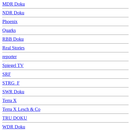
MDR Doku
NDR Doku
Phoenix
Quarks
RBB Doku
Real Stories
reporter
Spiegel TV
SRF
STRG_F
SWR Doku
Terra X
Terra X Lesch & Co
TRU DOKU
WDR Doku