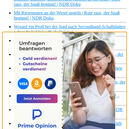
raus, der Spaß beginnt! | NDR Doku
Mit Riesenruten an der Weser angeln | Rute raus, der Spaß
beginnt! | NDR Doku
Worauf ein Profi bei der Jagd nach Secondhand-Schallplatten
achtet #ndr #doku #Schallplatten
Reupload: Angeln in SH: Die Hrubeschs beim
Brandungsangeln an der Ostsee | NDR Doku
Angeln mit dem Hecht-König am Möhnesee | Rute raus, der
Spaß beginnt! | NDR Doku
Renken fischen in den Seen der Alpen #ndr #doku #fischen
#angeln #renken #ruterausderspaßbeginnt
Angeln bei Husum: Nordseegarnelen und Aal | Rute raus, der
Spaß beginnt! | NDR Doku
So geht Makrelen-Angeln | Rute raus, der Spaß beginnt! –
Videopodcast | NDR Doku
Die Jagd nach Autoposern I Polizeistreife Nord (6/8) | NDR
Doku
Die Jagd nach den Sternen: Spitzenköche in Hamburg #ndr
#hamburg #doku #kochen #gastronomie