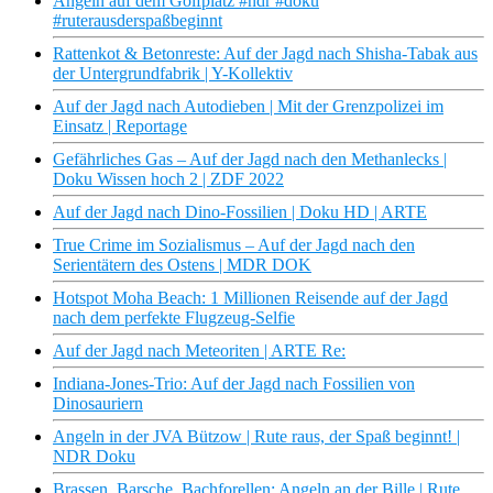
Angeln auf dem Golfplatz #ndr #doku
#ruterausderspaßbeginnt
Rattenkot & Betonreste: Auf der Jagd nach Shisha-Tabak aus
der Untergrundfabrik | Y-Kollektiv
Auf der Jagd nach Autodieben | Mit der Grenzpolizei im
Einsatz | Reportage
Gefährliches Gas – Auf der Jagd nach den Methanlecks |
Doku Wissen hoch 2 | ZDF 2022
Auf der Jagd nach Dino-Fossilien | Doku HD | ARTE
True Crime im Sozialismus – Auf der Jagd nach den
Serientätern des Ostens | MDR DOK
Hotspot Moha Beach: 1 Millionen Reisende auf der Jagd
nach dem perfekte Flugzeug-Selfie
Auf der Jagd nach Meteoriten | ARTE Re:
Indiana-Jones-Trio: Auf der Jagd nach Fossilien von
Dinosauriern
Angeln in der JVA Bützow | Rute raus, der Spaß beginnt! |
NDR Doku
Brassen, Barsche, Bachforellen: Angeln an der Bille | Rute