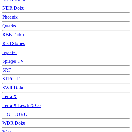
NDR Doku
Phoenix
Quarks
RBB Doku
Real Stories
reporter
Spiegel TV
SRF
STRG_F
SWR Doku
Terra X
Terra X Lesch & Co
TRU DOKU
WDR Doku
Welt