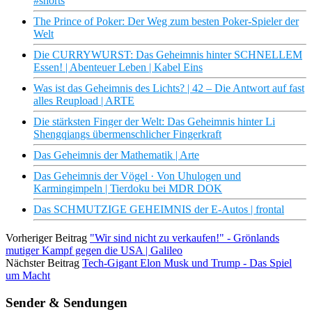
#shorts
The Prince of Poker: Der Weg zum besten Poker-Spieler der
Welt
Die CURRYWURST: Das Geheimnis hinter SCHNELLEM
Essen! | Abenteuer Leben | Kabel Eins
Was ist das Geheimnis des Lichts? | 42 – Die Antwort auf fast
alles Reupload | ARTE
Die stärksten Finger der Welt: Das Geheimnis hinter Li
Shengqiangs übermenschlicher Fingerkraft
Das Geheimnis der Mathematik | Arte
Das Geheimnis der Vögel · Von Uhulogen und
Karmingimpeln | Tierdoku bei MDR DOK
Das SCHMUTZIGE GEHEIMNIS der E-Autos | frontal
Vorheriger Beitrag
"Wir sind nicht zu verkaufen!" - Grönlands
mutiger Kampf gegen die USA | Galileo
Nächster Beitrag
Tech-Gigant Elon Musk und Trump - Das Spiel
um Macht
Sender & Sendungen