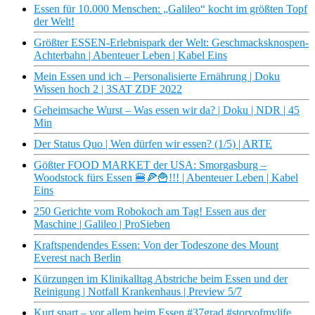
Essen für 10.000 Menschen: „Galileo“ kocht im größten Topf
der Welt!
Größter ESSEN-Erlebnispark der Welt: Geschmacksknospen-
Achterbahn | Abenteuer Leben | Kabel Eins
Mein Essen und ich – Personalisierte Ernährung | Doku
Wissen hoch 2 | 3SAT ZDF 2022
Geheimsache Wurst – Was essen wir da? | Doku | NDR | 45
Min
Der Status Quo | Wen dürfen wir essen? (1/5) | ARTE
Gößter FOOD MARKET der USA: Smorgasburg –
Woodstock fürs Essen 🍔🍕🍟!!! | Abenteuer Leben | Kabel
Eins
250 Gerichte vom Robokoch am Tag! Essen aus der
Maschine | Galileo | ProSieben
Kraftspendendes Essen: Von der Todeszone des Mount
Everest nach Berlin
Kürzungen im Klinikalltag Abstriche beim Essen und der
Reinigung | Notfall Krankenhaus | Preview 5/7
Kurt spart – vor allem beim Essen #37grad #storyofmylife