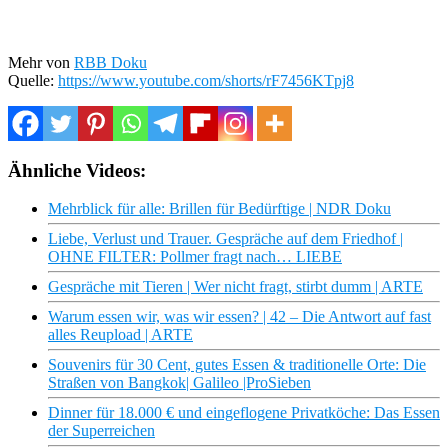
Mehr von
RBB Doku
Quelle:
https://www.youtube.com/shorts/rF7456KTpj8
Ähnliche Videos:
Mehrblick für alle: Brillen für Bedürftige | NDR Doku
Liebe, Verlust und Trauer. Gespräche auf dem Friedhof |
OHNE FILTER: Pollmer fragt nach… LIEBE
Gespräche mit Tieren | Wer nicht fragt, stirbt dumm | ARTE
Warum essen wir, was wir essen? | 42 – Die Antwort auf fast
alles Reupload | ARTE
Souvenirs für 30 Cent, gutes Essen & traditionelle Orte: Die
Straßen von Bangkok| Galileo |ProSieben
Dinner für 18.000 € und eingeflogene Privatköche: Das Essen
der Superreichen