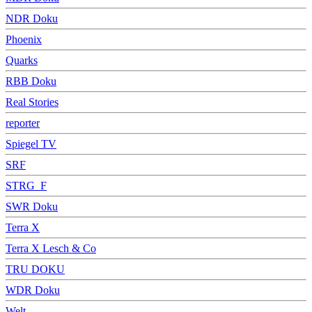
NDR Doku
Phoenix
Quarks
RBB Doku
Real Stories
reporter
Spiegel TV
SRF
STRG_F
SWR Doku
Terra X
Terra X Lesch & Co
TRU DOKU
WDR Doku
Welt