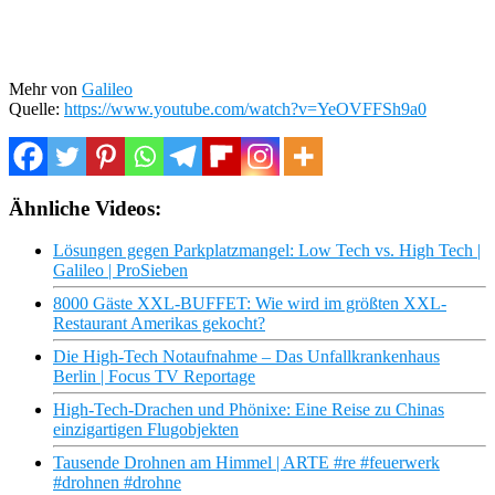
Mehr von
Galileo
Quelle:
https://www.youtube.com/watch?v=YeOVFFSh9a0
Ähnliche Videos:
Lösungen gegen Parkplatzmangel: Low Tech vs. High Tech |
Galileo | ProSieben
8000 Gäste XXL-BUFFET: Wie wird im größten XXL-
Restaurant Amerikas gekocht?
Die High-Tech Notaufnahme – Das Unfallkrankenhaus
Berlin | Focus TV Reportage
High-Tech-Drachen und Phönixe: Eine Reise zu Chinas
einzigartigen Flugobjekten
Tausende Drohnen am Himmel | ARTE #re #feuerwerk
#drohnen #drohne