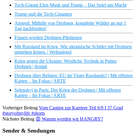
Tech-Gigant Elon Musk und Trump – Das Spiel um Macht
Trump und die Tech-Giganten
Airseed: Mithilfe von Drohnen, komplette Wälder an nur 1
Tag nachforsten!
Frauen werden Drohnen-Pilotinnen
Mit Russland im Krieg. Wie ukrainische Schüler mit Drohnen
umgehen lernen. | Weltspiegel
Krieg gegen die Ukraine: Westliche Technik in Putins
Drohnen | frontal
Drohnen über Belgien: EU im Visier Russlands? | Mit offenen
Karten – Im Fokus | ARTE
Selenskyj in Paris: Der Krieg der Drohnen | Mit offenen
Karten – Im Fokus | ARTE
Vorheriger Beitrag
Vom Casting zur Karriere Teil 6/9 I 37 Grad
#storyofmylife #shorts
Nächster Beitrag
😡 Warum werden wir HANGRY?
Sender & Sendungen