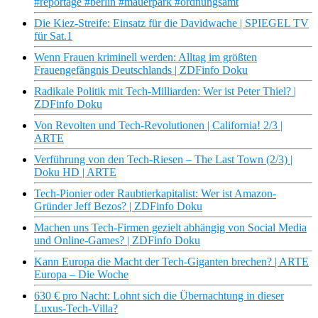
#reportage #berlin #mauerpark #ordnungsamt
Die Kiez-Streife: Einsatz für die Davidwache | SPIEGEL TV
für Sat.1
Wenn Frauen kriminell werden: Alltag im größten
Frauengefängnis Deutschlands | ZDFinfo Doku
Radikale Politik mit Tech-Milliarden: Wer ist Peter Thiel? |
ZDFinfo Doku
Von Revolten und Tech-Revolutionen | California! 2/3 |
ARTE
Verführung von den Tech-Riesen – The Last Town (2/3) |
Doku HD | ARTE
Tech-Pionier oder Raubtierkapitalist: Wer ist Amazon-
Gründer Jeff Bezos? | ZDFinfo Doku
Machen uns Tech-Firmen gezielt abhängig von Social Media
und Online-Games? | ZDFinfo Doku
Kann Europa die Macht der Tech-Giganten brechen? | ARTE
Europa – Die Woche
630 € pro Nacht: Lohnt sich die Übernachtung in dieser
Luxus-Tech-Villa?