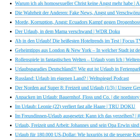
Warum ich als homosexueller Christ keine Angst mehr habe | 
Die Wahrheit der Anderen: Fake News, Angst und Verschwör
Morde, Korruption, Angst: Ecuadors Kampf gegen Drogenbos
Der Urlaub, in dem Mama verschwand | WDR Doku
Ab in den Urlaub! Die heißesten Hoteltrends im Test | Focus 
Geheimtipps aus London & New York – In welcher Stadt ist der 
Rollenspiele in fantastischen Welten – Urlaub vom Ich | Welten
Urlaubsparadies Deutschland?! Wie gut ist Urlaub in Ferienpa
Russland: Urlaub im eigenen Land? | Weltspiegel Podcast
Der Norden auf Super 8: Freizeit und Urlaub (1/3) | Unsere 
Anpacken im Urlaub: Bauernhof, Floss und Co. | die nordsto
Im Urlaub: Leonie (22) verliert fast alle Haare | TRU DOKU
Im Freundinnen-Urlaub ausgesetzt: Kann ich das verzeihen? | 
Urlaub, Freizeit und Arbeit: Johannes und sein Opa Erwin sind
Urlaub für 180.000 US-Dollar: Wie luxuriös ist die teuerste Kr