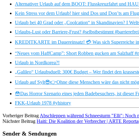
Alternativer Urlaub auf dem BOOT: Flusskreuzfahrt und HAU
Kein Stress vor dem Urlaub! hier sind Dos und Don’ts am Flugh
Urlaub bei 40 Grad oder „Coolcation“ in Skandinavien? I Welt
Urlaubs-Lust oder Barriere-Frust? #selbstbestimmt #barrierefre
KREDITKARTE im Dauereinsatz! 💳 Was sich Superreiche im
“Neues vom HaffCamp”: Short Robben gucken am Salzhaff #n
Urlaub in Nordkorea?!
„Galileo“ Urlaubsduell: 300€ Budget – Wer findet den krasses
Urlaub auf Sylt😎👉Ohne diese Menschen wäre das nicht mög
😳Das Horror Szenario eines jeden Badebesuchers, ist dieser Fr
FKK-Urlaub 1978 #yhistory
Vorheriger Beitrag
Abschleppen während Schneesturm "Elli": Noch 
Nächster Beitrag
Haiti: Die Koalition der Verbrecher | ARTE Reporta
Sender & Sendungen