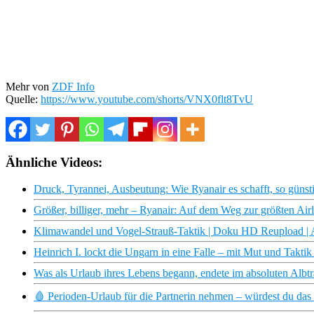
Mehr von
ZDF Info
Quelle:
https://www.youtube.com/shorts/VNX0flt8TvU
Ähnliche Videos:
Druck, Tyrannei, Ausbeutung: Wie Ryanair es schafft, so güns
Größer, billiger, mehr – Ryanair: Auf dem Weg zur größten Airl
Klimawandel und Vogel-Strauß-Taktik | Doku HD Reupload 
Heinrich I. lockt die Ungarn in eine Falle – mit Mut und Taktik
Was als Urlaub ihres Lebens begann, endete im absoluten Albt
🩸 Perioden-Urlaub für die Partnerin nehmen – würdest du da