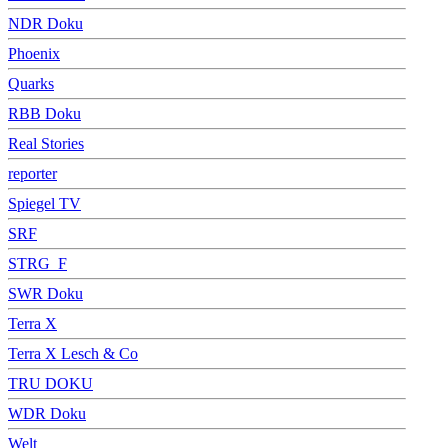
NDR Doku
Phoenix
Quarks
RBB Doku
Real Stories
reporter
Spiegel TV
SRF
STRG_F
SWR Doku
Terra X
Terra X Lesch & Co
TRU DOKU
WDR Doku
Welt