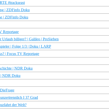
ARTE #trackseast
ung | ZDFinfo Doku
se | ZDFinfo Doku
TV Reportage
Urlaub billiger? | Galileo | ProSieben
spieler | Folge 1/3 | Doku | LARP
rks? | Focus TV Reportage
Geschichte | NDR Doku
ry | NDR Doku
#DieFrage
 unzertrennlich I 37 Grad
euzfahrt der Welt?