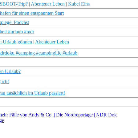
SBOOT-Trip? | Abenteuer Leben | Kabel Eins
afen für einen entspannten Start
spiegel Podcast
iheit #urlaub #mdr
 Urlaub gönnen | Abenteuer Leben
drdoku #camping #campinglife #urlaub
ten Urlaub?
lich!
au tatsächlich im Urlaub passiert!
mehr Fälle von Andy & Co. | Die Nordreportage | NDR Dok
ge