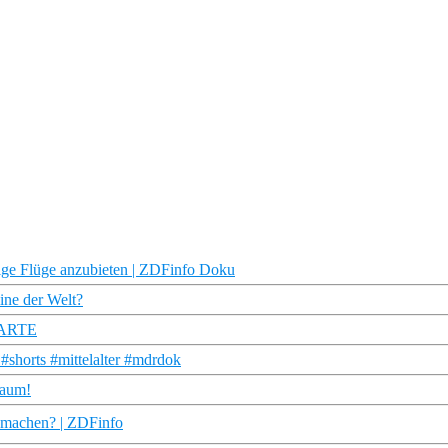
tige Flüge anzubieten | ZDFinfo Doku
ine der Welt?
| ARTE
 #shorts #mittelalter #mdrdok
raum!
s machen? | ZDFinfo