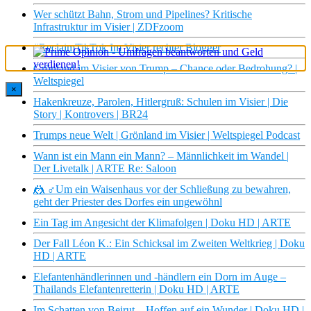
Wer schützt Bahn, Strom und Pipelines? Kritische
Infrastruktur im Visier | ZDFzoom
#ReclaimTikTok Im Visier rechter Blogger
Grönland im Visier von Trump – Chance oder Bedrohung? |
Weltspiegel
×
Hakenkreuze, Parolen, Hitlergruß: Schulen im Visier | Die
Story | Kontrovers | BR24
Trumps neue Welt | Grönland im Visier | Weltspiegel Podcast
Wann ist ein Mann ein Mann? – Männlichkeit im Wandel |
Der Livetalk | ARTE Re: Saloon
🤼 ♂Um ein Waisenhaus vor der Schließung zu bewahren,
geht der Priester des Dorfes ein ungewöhnl
Ein Tag im Angesicht der Klimafolgen | Doku HD | ARTE
Der Fall Léon K.: Ein Schicksal im Zweiten Weltkrieg | Doku
HD | ARTE
Elefantenhändlerinnen und -händlern ein Dorn im Auge –
Thailands Elefantenretterin | Doku HD | ARTE
Im Schatten von Beirut – Hoffen auf ein Wunder | Doku HD |