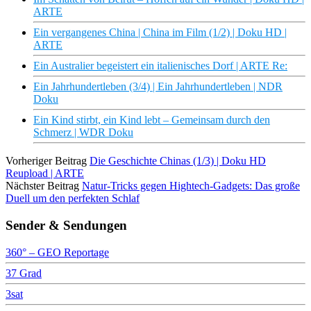
ARTE
Ein vergangenes China | China im Film (1/2) | Doku HD |
ARTE
Ein Australier begeistert ein italienisches Dorf | ARTE Re:
Ein Jahrhundertleben (3/4) | Ein Jahrhundertleben | NDR
Doku
Ein Kind stirbt, ein Kind lebt – Gemeinsam durch den
Schmerz | WDR Doku
Vorheriger Beitrag
Die Geschichte Chinas (1/3) | Doku HD
Reupload | ARTE
Nächster Beitrag
Natur-Tricks gegen Hightech-Gadgets: Das große
Duell um den perfekten Schlaf
Sender & Sendungen
360° – GEO Reportage
37 Grad
3sat