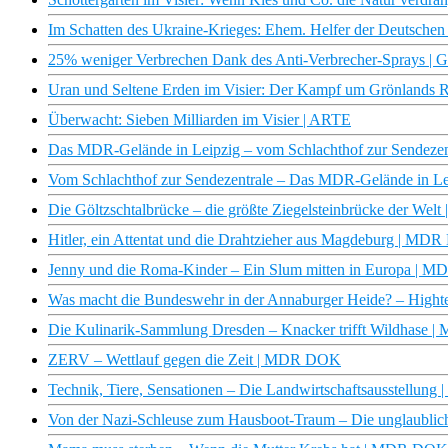
Im Schatten des Ukraine-Krieges: Ehem. Helfer der Deutschen
25% weniger Verbrechen Dank des Anti-Verbrecher-Sprays | Ga
Uran und Seltene Erden im Visier: Der Kampf um Grönlands 
Überwacht: Sieben Milliarden im Visier | ARTE
Das MDR-Gelände in Leipzig – vom Schlachthof zur Sendez
Vom Schlachthof zur Sendezentrale – Das MDR-Gelände in 
Die Göltzschtalbrücke – die größte Ziegelsteinbrücke der We
Hitler, ein Attentat und die Drahtzieher aus Magdeburg | M
Jenny und die Roma-Kinder – Ein Slum mitten in Europa |
Was macht die Bundeswehr in der Annaburger Heide? – Hight
Die Kulinarik-Sammlung Dresden – Knacker trifft Wildhase
ZERV – Wettlauf gegen die Zeit | MDR DOK
Technik, Tiere, Sensationen – Die Landwirtschaftsausstellu
Von der Nazi-Schleuse zum Hausboot-Traum – Die unglaublic