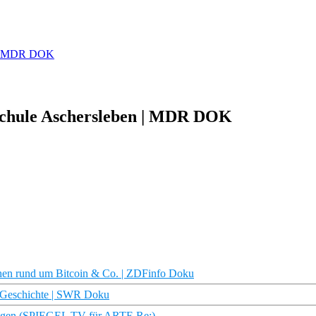
en | MDR DOK
nschule Aschersleben | MDR DOK
hen rund um Bitcoin & Co. | ZDFinfo Doku
| Geschichte | SWR Doku
rängen (SPIEGEL TV für ARTE Re:)