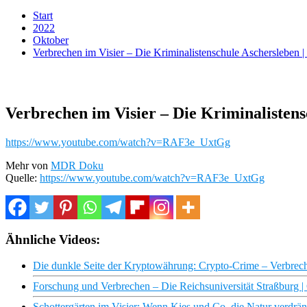
Start
2022
Oktober
Verbrechen im Visier – Die Kriminalistenschule Aschersleb
Verbrechen im Visier – Die Kriminaliste
https://www.youtube.com/watch?v=RAF3e_UxtGg
Mehr von
MDR Doku
Quelle:
https://www.youtube.com/watch?v=RAF3e_UxtGg
Ähnliche Videos:
Die dunkle Seite der Kryptowährung: Crypto-Crime – Verbrec
Forschung und Verbrechen – Die Reichsuniversität Straßburg 
Schottergärten im Visier: Wenn Kies und Co. die Natur verd