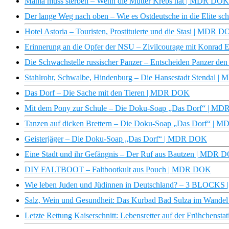
Mama muss sterben – Wenn die Mutter Krebs hat | MDR DOK
Der lange Weg nach oben – Wie es Ostdeutsche in die Elite 
Hotel Astoria – Touristen, Prostituierte und die Stasi | MDR 
Erinnerung an die Opfer der NSU – Zivilcourage mit Konra
Die Schwachstelle russischer Panzer – Entscheiden Panzer d
Stahlrohr, Schwalbe, Hindenburg – Die Hansestadt Stendal 
Das Dorf – Die Sache mit den Tieren | MDR DOK
Mit dem Pony zur Schule – Die Doku-Soap „Das Dorf“ | M
Tanzen auf dicken Brettern – Die Doku-Soap „Das Dorf“ |
Geisterjäger – Die Doku-Soap „Das Dorf“ | MDR DOK
Eine Stadt und ihr Gefängnis – Der Ruf aus Bautzen | MDR 
DIY FALTBOOT – Faltbootkult aus Pouch | MDR DOK
Wie leben Juden und Jüdinnen in Deutschland? – 3 BLOCK
Salz, Wein und Gesundheit: Das Kurbad Bad Sulza im Wande
Letzte Rettung Kaiserschnitt: Lebensretter auf der Frühchens