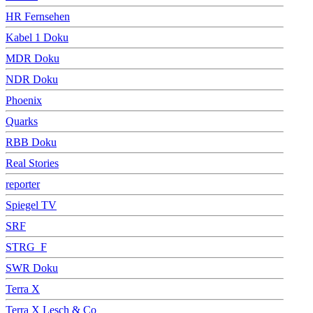
HR Fernsehen
Kabel 1 Doku
MDR Doku
NDR Doku
Phoenix
Quarks
RBB Doku
Real Stories
reporter
Spiegel TV
SRF
STRG_F
SWR Doku
Terra X
Terra X Lesch & Co