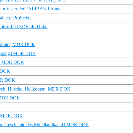
 im Visier der TALIBAN I frontal
lileo | ProSieben
Rohstoffe | ZDFinfo Doku
entrale | MDR DOK
Leipzig | MDR DOK
lt | MDR DOK
DR DOK
 MDR DOK
ech, Hirsche, Helikopter | MDR DOK
 | MDR DOK
ng | MDR DOK
he Geschichte des Mittellandkanal | MDR DOK