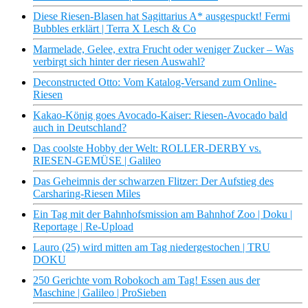
Diese Riesen-Blasen hat Sagittarius A* ausgespuckt! Fermi
Bubbles erklärt | Terra X Lesch & Co
Marmelade, Gelee, extra Frucht oder weniger Zucker – Was
verbirgt sich hinter der riesen Auswahl?
Deconstructed Otto: Vom Katalog-Versand zum Online-
Riesen
Kakao-König goes Avocado-Kaiser: Riesen-Avocado bald
auch in Deutschland?
Das coolste Hobby der Welt: ROLLER-DERBY vs.
RIESEN-GEMÜSE | Galileo
Das Geheimnis der schwarzen Flitzer: Der Aufstieg des
Carsharing-Riesen Miles
Ein Tag mit der Bahnhofsmission am Bahnhof Zoo | Doku |
Reportage | Re-Upload
Lauro (25) wird mitten am Tag niedergestochen | TRU
DOKU
250 Gerichte vom Robokoch am Tag! Essen aus der
Maschine | Galileo | ProSieben