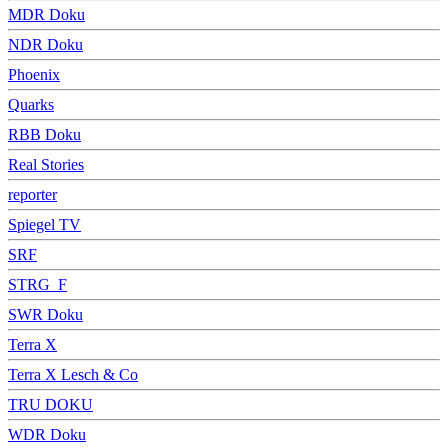
MDR Doku
NDR Doku
Phoenix
Quarks
RBB Doku
Real Stories
reporter
Spiegel TV
SRF
STRG_F
SWR Doku
Terra X
Terra X Lesch & Co
TRU DOKU
WDR Doku