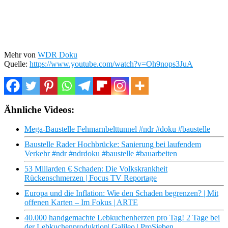
Mehr von
WDR Doku
Quelle:
https://www.youtube.com/watch?v=Oh9nops3JuA
Ähnliche Videos:
Mega-Baustelle Fehmarnbelttunnel #ndr #doku #baustelle
Baustelle Rader Hochbrücke: Sanierung bei laufendem
Verkehr #ndr #ndrdoku #baustelle #bauarbeiten
53 Millarden € Schaden: Die Volkskrankheit
Rückenschmerzen | Focus TV Reportage
Europa und die Inflation: Wie den Schaden begrenzen? | Mit
offenen Karten – Im Fokus | ARTE
40.000 handgemachte Lebkuchenherzen pro Tag! 2 Tage bei
der Lebkuchenproduktion| Galileo | ProSieben