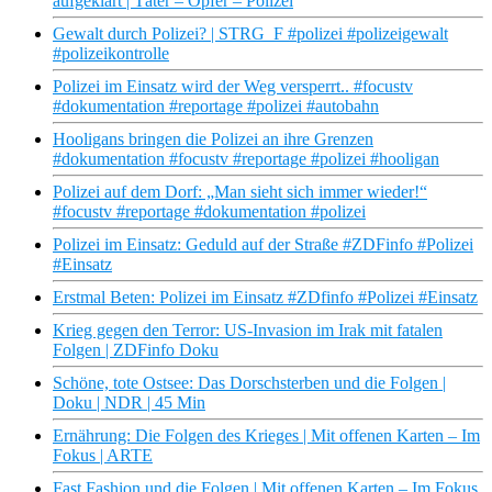
aufgeklärt | Täter – Opfer – Polizei
Gewalt durch Polizei? | STRG_F #polizei #polizeigewalt
#polizeikontrolle
Polizei im Einsatz wird der Weg versperrt.. #focustv
#dokumentation #reportage #polizei #autobahn
Hooligans bringen die Polizei an ihre Grenzen
#dokumentation #focustv #reportage #polizei #hooligan
Polizei auf dem Dorf: „Man sieht sich immer wieder!“
#focustv #reportage #dokumentation #polizei
Polizei im Einsatz: Geduld auf der Straße #ZDFinfo #Polizei
#Einsatz
Erstmal Beten: Polizei im Einsatz #ZDfinfo #Polizei #Einsatz
Krieg gegen den Terror: US-Invasion im Irak mit fatalen
Folgen | ZDFinfo Doku
Schöne, tote Ostsee: Das Dorschsterben und die Folgen |
Doku | NDR | 45 Min
Ernährung: Die Folgen des Krieges | Mit offenen Karten – Im
Fokus | ARTE
Fast Fashion und die Folgen | Mit offenen Karten – Im Fokus