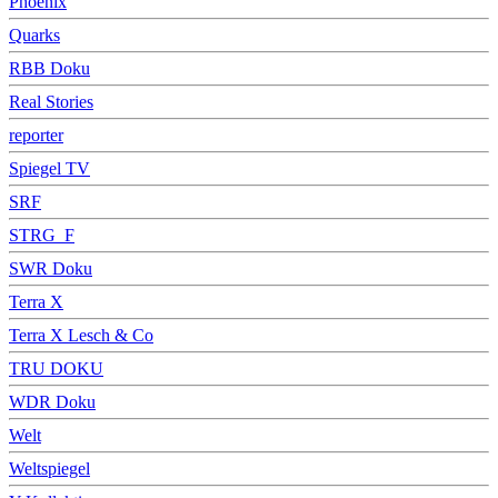
Phoenix
Quarks
RBB Doku
Real Stories
reporter
Spiegel TV
SRF
STRG_F
SWR Doku
Terra X
Terra X Lesch & Co
TRU DOKU
WDR Doku
Welt
Weltspiegel