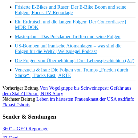
Frisierte E-Bikes und Raser: Der E-Bike Boom und seine
Folgen | Focus TV Reportage
Ein Erdrutsch und die langen Folgen: Der Concordiasee |
MDR DOK
Masterplan – Das Potsdamer Treffen und seine Folgen
US-Bomben auf iranische Atomanlagen – was sind die
Folgen für die Welt? | Weltspiegel Podcast
Die Folgen von Überbehütung: Drei Lebensgeschichten (2/2)
Venezuela & Iran: Die Folgen von Trumps „Frieden durch
Stärke“ | Tracks East | ARTE
Vorheriger Beitrag
Von Vogelgrippe bis Schweinepest: Gefahr aus
dem Stall? | Doku | NDR Story
Nächster Beitrag
Leben im härtesten Frauenknast der USA #zdfinfo
#knast #shorts
Sender & Sendungen
360° – GEO Reportage
37 Grad