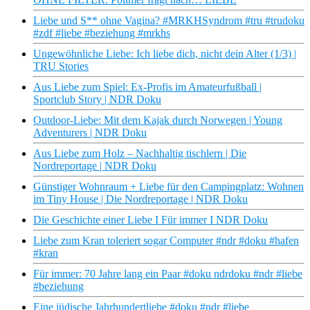
Liebe und S** ohne Vagina? #MRKHSyndrom #tru #trudoku
#zdf #liebe #beziehung #mrkhs
Ungewöhnliche Liebe: Ich liebe dich, nicht dein Alter (1/3) |
TRU Stories
Aus Liebe zum Spiel: Ex-Profis im Amateurfußball |
Sportclub Story | NDR Doku
Outdoor-Liebe: Mit dem Kajak durch Norwegen | Young
Adventurers | NDR Doku
Aus Liebe zum Holz – Nachhaltig tischlern | Die
Nordreportage | NDR Doku
Günstiger Wohnraum + Liebe für den Campingplatz: Wohnen
im Tiny House | Die Nordreportage | NDR Doku
Die Geschichte einer Liebe I Für immer I NDR Doku
Liebe zum Kran toleriert sogar Computer #ndr #doku #hafen
#kran
Für immer: 70 Jahre lang ein Paar #doku ndrdoku #ndr #liebe
#beziehung
Eine jüdische Jahrhundertliebe #doku #ndr #liebe