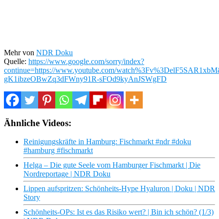
Mehr von
NDR Doku
Quelle:
https://www.google.com/sorry/index?
continue=https://www.youtube.com/watch%3Fv%3DelF5SA
gK1ibzeOBwZq3dFWny91R-sFOd9kyAnJSWgFD
Ähnliche Videos:
Reinigungskräfte in Hamburg: Fischmarkt #ndr #doku
#hamburg #fischmarkt
Helga – Die gute Seele vom Hamburger Fischmarkt | Die
Nordreportage | NDR Doku
Lippen aufspritzen: Schönheits-Hype Hyaluron | Doku | NDR
Story
Schönheits-OPs: Ist es das Risiko wert? | Bin ich schön? (1/3)