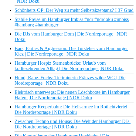
| NDR Doku
Schönheits-OP: Der Weg zu mehr Selbstakzeptanz? I 37 Grad
Stabile Preise im Hamburger Imbiss #ndr #ndrdoku #imbiss
#hamburg #hamburger
Die DJs vom Hamburger Dom | Die Nordreportage | NDR
Doku
Bars, Parties & Aggression: Die Türsteher vom Hamburger
Kiez | Die Nordreportage | NDR Doku
Hamburger Hospiz Sternenbrücke: Urlaub vom
kräftezehrenden Alltag | Die Nordreportage | NDR Doku
Hund, Rabe, Fuchs: Tiertrainerin Fränzes wilde WG | Die
Nordreportage | NDR Doku
Elektrisch unterwegs: Die neuen Löschboote im Hamburger
Hafen | Die Nordreportage | NDR Doku
Hamburger Reeperbahn: Die Heilsarmee im Rotlichtviertel |
Die Nordreportage | NDR Doku
Zwischen Techno und House: Die Welt der Hamburger DJs |
Die Nordreportage | NDR Doku
Die Kontrolleure der Hamburger Hochbahn | Die