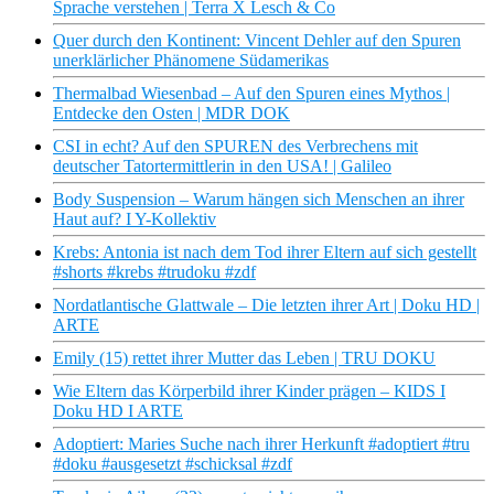
Sprache verstehen | Terra X Lesch & Co
Quer durch den Kontinent: Vincent Dehler auf den Spuren
unerklärlicher Phänomene Südamerikas
Thermalbad Wiesenbad – Auf den Spuren eines Mythos |
Entdecke den Osten | MDR DOK
CSI in echt? Auf den SPUREN des Verbrechens mit
deutscher Tatortermittlerin in den USA! | Galileo
Body Suspension – Warum hängen sich Menschen an ihrer
Haut auf? I Y-Kollektiv
Krebs: Antonia ist nach dem Tod ihrer Eltern auf sich gestellt
#shorts #krebs #trudoku #zdf
Nordatlantische Glattwale – Die letzten ihrer Art | Doku HD |
ARTE
Emily (15) rettet ihrer Mutter das Leben | TRU DOKU
Wie Eltern das Körperbild ihrer Kinder prägen – KIDS I
Doku HD I ARTE
Adoptiert: Maries Suche nach ihrer Herkunft #adoptiert #tru
#doku #ausgesetzt #schicksal #zdf