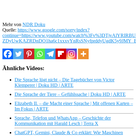
Mehr von
NDR Doku
Quelle:
https://www.google.com/sorry/index?
continue=https://www.youtube.com/watch%3Fv%3DTjvAlY
ZDyUwKAZRDnDO1ha6c1xxxvYnRsSNyfprddyUgdK5y9JMY_
Ähnliche Videos:
Die Sprache lügt nicht – Die Tagebücher von Victor
Klemperer | Doku HD | ARTE
Die Sprache der Tiere – Gefühlssache | Doku HD | ARTE
Elizabeth II. – die Macht einer Sprache | Mit offenen Karten –
Im Fokus | ARTE
Sprache, Telefon und WhatsApp – Geschichte der
Kommunikation mit Harald Lesch | Terra X
ChatGPT, Gemini, Claude & Co erklärt: Wie Maschinen