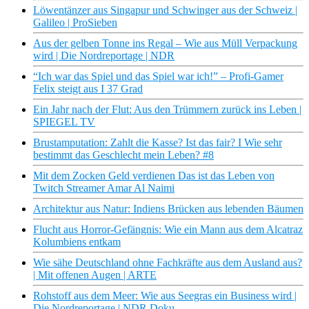
Löwentänzer aus Singapur und Schwinger aus der Schweiz |
Galileo | ProSieben
Aus der gelben Tonne ins Regal – Wie aus Müll Verpackung
wird | Die Nordreportage | NDR
“Ich war das Spiel und das Spiel war ich!” – Profi-Gamer
Felix steigt aus I 37 Grad
Ein Jahr nach der Flut: Aus den Trümmern zurück ins Leben |
SPIEGEL TV
Brustamputation: Zahlt die Kasse? Ist das fair? I Wie sehr
bestimmt das Geschlecht mein Leben? #8
Mit dem Zocken Geld verdienen Das ist das Leben von
Twitch Streamer Amar Al Naimi
Architektur aus Natur: Indiens Brücken aus lebenden Bäumen
Flucht aus Horror-Gefängnis: Wie ein Mann aus dem Alcatraz
Kolumbiens entkam
Wie sähe Deutschland ohne Fachkräfte aus dem Ausland aus?
| Mit offenen Augen | ARTE
Rohstoff aus dem Meer: Wie aus Seegras ein Business wird |
Die Nordreportage | NDR Doku