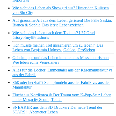
Reportage
Wie sieht das Leben als Showgirl aus? Hinter den Kulissen
von Sin City
Auf grausame Art aus dem Leben gerissen! Die Fälle Saskia,
Bianca & Sophia |Das letzte Lebenszeichen
Wie sieht das Leben nach dem Tod aus? I 37 Grad
#storyofmylife #shorts
„Ich musste meinen Tod inszenieren um zu leben!“ Das
Leben von Benjamin Holmes | Galileo | ProSieben
Geheimtipps und das Leben inmitten des Massentourismus:
Wie leben echte Venezianer?
Alles für die Löcher: Emmentaler aus der Käsemanufaktur vs.
aus der Fabrik
Süß oder herzhaft? Schupfnudeln aus der Fabrik vs. aus der
Manufaktur
Flucht aus Nordkorea & Der Traum vom K-Pop-Star: Leben
in der Megacity Seoul | Teil 2 |
SNEAKER aus dem 3D-Drucker? Der neue Trend der
STARS! | Abenteuer Leben