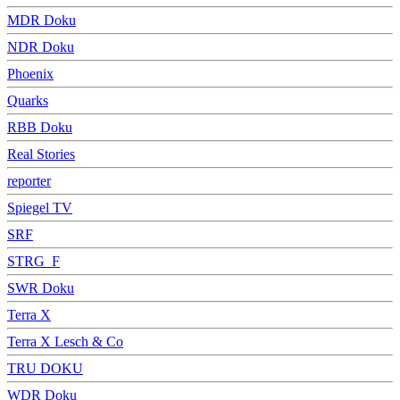
MDR Doku
NDR Doku
Phoenix
Quarks
RBB Doku
Real Stories
reporter
Spiegel TV
SRF
STRG_F
SWR Doku
Terra X
Terra X Lesch & Co
TRU DOKU
WDR Doku