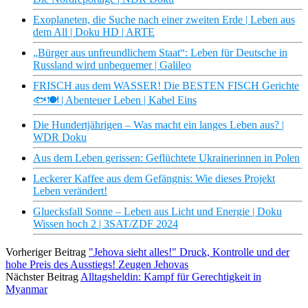
Exoplaneten, die Suche nach einer zweiten Erde | Leben aus
dem All | Doku HD | ARTE
„Bürger aus unfreundlichem Staat“: Leben für Deutsche in
Russland wird unbequemer | Galileo
FRISCH aus dem WASSER! Die BESTEN FISCH Gerichte
🐟🍽 | Abenteuer Leben | Kabel Eins
Die Hundertjährigen – Was macht ein langes Leben aus? |
WDR Doku
Aus dem Leben gerissen: Geflüchtete Ukrainerinnen in Polen
Leckerer Kaffee aus dem Gefängnis: Wie dieses Projekt
Leben verändert!
Gluecksfall Sonne – Leben aus Licht und Energie | Doku
Wissen hoch 2 | 3SAT/ZDF 2024
Vorheriger Beitrag
"Jehova sieht alles!" Druck, Kontrolle und der
hohe Preis des Ausstiegs! Zeugen Jehovas
Nächster Beitrag
Alltagsheldin: Kampf für Gerechtigkeit in
Myanmar