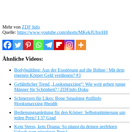
Mehr von
ZDF Info
Quelle:
https://www.youtube.com/shorts/MKekJUbxrH8
Ähnliche Videos:
Bodybuilding: Aus der Essstörung auf die Bühne | Mit dem
eigenen Körper Geld verdienen? #3
Gefährlicher Trend „Looksmaxxing“: Wie weit gehen junge
Männer für Schönheit? | ZDFinfo Doku
Schmerzen für Likes: Bone Smashing #zdfinfo
#looksmaxxing #health
Bedienungsanleitung für den Körper: Selbstoptimierung um
jeden Preis? I 37 Grad
Kein Stress, kein Drama: So planst du deinen perfekten
Urlaub zum günstigen Preis!