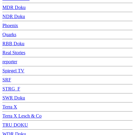
MDR Doku
NDR Doku
Phoenix
Quarks
RBB Doku
Real Stories
reporter
Spiegel TV
SRF
STRG_F
SWR Doku
Terra X
Terra X Lesch & Co
TRU DOKU
WDR Doku