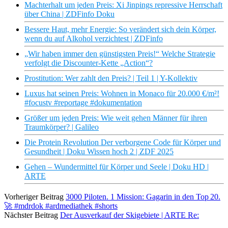
Machterhalt um jeden Preis: Xi Jinpings repressive Herrschaft
über China | ZDFinfo Doku
Bessere Haut, mehr Energie: So verändert sich dein Körper,
wenn du auf Alkohol verzichtest | ZDFinfo
„Wir haben immer den günstigsten Preis!“ Welche Strategie
verfolgt die Discounter-Kette „Action“?
Prostitution: Wer zahlt den Preis? | Teil 1 | Y-Kollektiv
Luxus hat seinen Preis: Wohnen in Monaco für 20.000 €/m²!
#focustv #reportage #dokumentation
Größer um jeden Preis: Wie weit gehen Männer für ihren
Traumkörper? | Galileo
Die Protein Revolution Der verborgene Code für Körper und
Gesundheit | Doku Wissen hoch 2 | ZDF 2025
Gehen – Wundermittel für Körper und Seele | Doku HD |
ARTE
Vorheriger Beitrag
3000 Piloten. 1 Mission: Gagarin in den Top 20.
🚀 #mdrdok #ardmediathek #shorts
Nächster Beitrag
Der Ausverkauf der Skigebiete | ARTE Re: