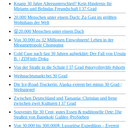
Knapp 30 Jahre Altersunterschied? Kein Hindernis für
Miriams und Belindas Freundschaft I 37 Grad
20.000 Menschen unter einem Dach: Zu Gast im größten
Wohnhaus der Welt
😮20.000 Menschen unter einem Dach
Von 30.000 zu 32 Millionen Einwohnern! Leben in der
Megametropole Chongqing
Cold Case nach fast 30 Jahren aufgeklärt: Der Fall von Ursula
B. | ZDFinfo Doku
Von der Straße in die Schule I 37 Grad #storyofmylife #shorts
Weihnachtsmarkt bei 30 Grad
Die Ice-Road-Truckerin: Alaska extrem bei minus 30 Grad |
Weltspiegel
Zwischen Deutschland und Tansania: Christian und Irene
zwischen zwei Kulturen I 37 Grad
Souvenirs für 30 Cent, gutes Essen & traditionelle Orte: Die
Straßen von Bangkok| Galileo |ProSieben
Von 30.000 bis 300.000$: Luxuriöse Expedition – Everest