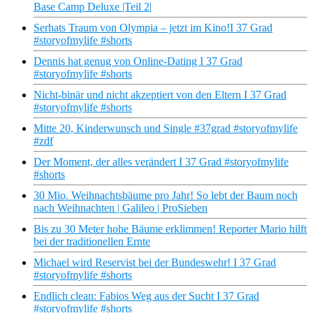
Base Camp Deluxe |Teil 2|
Serhats Traum von Olympia – jetzt im Kino!I 37 Grad
#storyofmylife #shorts
Dennis hat genug von Online-Dating I 37 Grad
#storyofmylife #shorts
Nicht-binär und nicht akzeptiert von den Eltern I 37 Grad
#storyofmylife #shorts
Mitte 20, Kinderwunsch und Single #37grad #storyofmylife
#zdf
Der Moment, der alles verändert I 37 Grad #storyofmylife
#shorts
30 Mio. Weihnachtsbäume pro Jahr! So lebt der Baum noch
nach Weihnachten | Galileo | ProSieben
Bis zu 30 Meter hohe Bäume erklimmen! Reporter Mario hilft
bei der traditionellen Ernte
Michael wird Reservist bei der Bundeswehr! I 37 Grad
#storyofmylife #shorts
Endlich clean: Fabios Weg aus der Sucht I 37 Grad
#storyofmylife #shorts