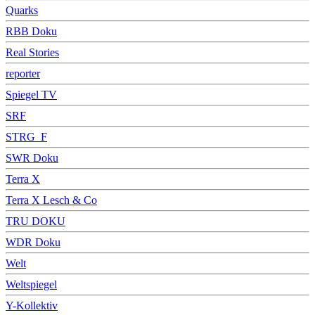
Quarks
RBB Doku
Real Stories
reporter
Spiegel TV
SRF
STRG_F
SWR Doku
Terra X
Terra X Lesch & Co
TRU DOKU
WDR Doku
Welt
Weltspiegel
Y-Kollektiv