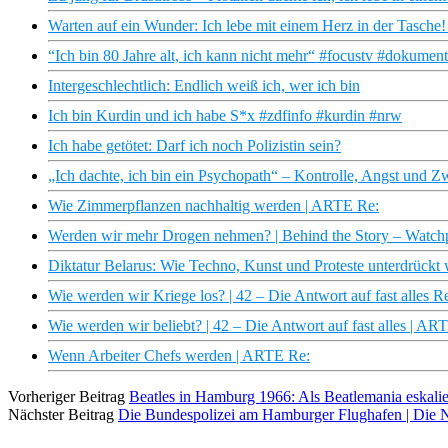
Warten auf ein Wunder: Ich lebe mit einem Herz in der Tasche
“Ich bin 80 Jahre alt, ich kann nicht mehr“ #focustv #dokumen
Intergeschlechtlich: Endlich weiß ich, wer ich bin
Ich bin Kurdin und ich habe S*x #zdfinfo #kurdin #nrw
Ich habe getötet: Darf ich noch Polizistin sein?
„Ich dachte, ich bin ein Psychopath“ – Kontrolle, Angst und Z
Wie Zimmerpflanzen nachhaltig werden | ARTE Re:
Werden wir mehr Drogen nehmen? | Behind the Story – Watch
Diktatur Belarus: Wie Techno, Kunst und Proteste unterdrückt
Wie werden wir Kriege los? | 42 – Die Antwort auf fast alles 
Wie werden wir beliebt? | 42 – Die Antwort auf fast alles | AR
Wenn Arbeiter Chefs werden | ARTE Re:
Vorheriger Beitrag
Beatles in Hamburg 1966: Als Beatlemania eskalie
Nächster Beitrag
Die Bundespolizei am Hamburger Flughafen | Die