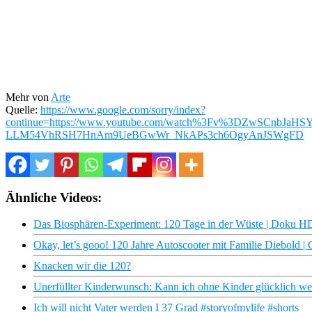
Mehr von
Arte
Quelle:
https://www.google.com/sorry/index?
continue=https://www.youtube.com/watch%3Fv%3DZwSCnb
LLM54VhRSH7HnAm9UeBGwWr_NkAPs3ch6OgyAnJSWgFD
Ähnliche Videos:
Das Biosphären-Experiment: 120 Tage in der Wüste | Doku 
Okay, let’s gooo! 120 Jahre Autoscooter mit Familie Diebold | 
Knacken wir die 120?
Unerfüllter Kinderwunsch: Kann ich ohne Kinder glücklich w
Ich will nicht Vater werden I 37 Grad #storyofmylife #shorts