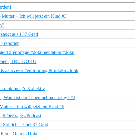
erden!
Mutter – Ich will jetzt ein Kind #3
en”
steigt aus I 37 Grad
| reporter
#geld #reportage #dokumentation #doku
pelleben | TRU DOKU
ts #survivor #entführung #trudoku #funk
krank bin | Y-Kollektiv
? | Wann ist ein Leben nehmen okay? #2
tter – Ich will jetzt ein Kind #6
i | #DieFrage #Podcast
 I Soll ich…? bei 37 Grad
em Film | Quarks Doku