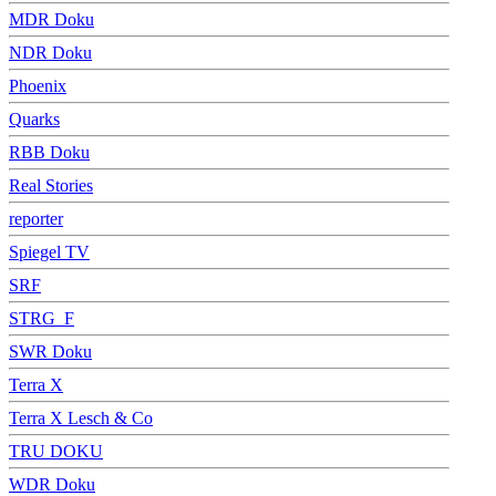
MDR Doku
NDR Doku
Phoenix
Quarks
RBB Doku
Real Stories
reporter
Spiegel TV
SRF
STRG_F
SWR Doku
Terra X
Terra X Lesch & Co
TRU DOKU
WDR Doku