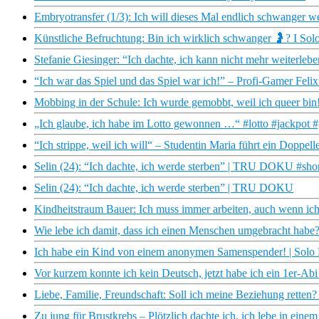
Embryotransfer (1/3): Ich will dieses Mal endlich schwanger w
Künstliche Befruchtung: Bin ich wirklich schwanger 🤰? I Solo 
Stefanie Giesinger: “Ich dachte, ich kann nicht mehr weiterleb
“Ich war das Spiel und das Spiel war ich!” – Profi-Gamer Felix 
Mobbing in der Schule: Ich wurde gemobbt, weil ich queer bin! 
„Ich glaube, ich habe im Lotto gewonnen …“ #lotto #jackpot 
“Ich strippe, weil ich will“ – Studentin Maria führt ein Dop
Selin (24): “Ich dachte, ich werde sterben” | TRU DOKU #shor
Selin (24): “Ich dachte, ich werde sterben” | TRU DOKU
Kindheitstraum Bauer: Ich muss immer arbeiten, auch wenn ich 
Wie lebe ich damit, dass ich einen Menschen umgebracht habe
Ich habe ein Kind von einem anonymen Samenspender! | Solo Mu
Vor kurzem konnte ich kein Deutsch, jetzt habe ich ein 1er-Ab
Liebe, Familie, Freundschaft: Soll ich meine Beziehung retten?
Zu jung für Brustkrebs – Plötzlich dachte ich, ich lebe in ein