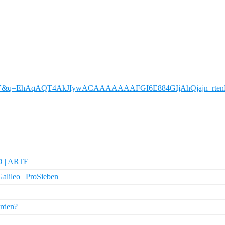
JaHSY&q=EhAqAQT4AkJIywACAAAAAAAFGI6E884GIjAhQjajn_rt
HD | ARTE
Galileo | ProSieben
erden?