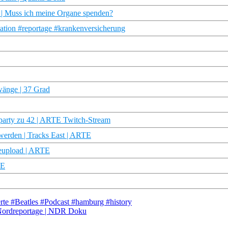
! | Muss ich meine Organe spenden?
tation #reportage #krankenversicherung
wänge | 37 Grad
party zu 42 | ARTE Twitch-Stream
 werden | Tracks East | ARTE
Reupload | ARTE
TE
rte #Beatles #Podcast #hamburg #history
 Nordreportage | NDR Doku