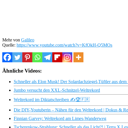
Mehr von
Galileo
Quelle:
https://www.youtube.com/watch?v=KfOkH-Q5MOs
Ähnliche Videos:
Schneller als Elon Musk! Der Solardachziegel-Tüftler aus dem
Jumbo versucht den XXL-Schnitzel-Weltrekord
Weltrekord im Diktatschreiben ✍️🏆🇫🇷
Die DIY-Youtuberin – Nähen für den Weltrekord | Dokus & R
Finnian Garvey: Weltrekord am Limes-Wanderweg
Tscherenkow-Strahlung: Schneller als das Licht?! | Terra X L