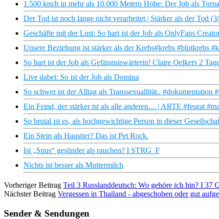
1.500 km/h in mehr als 10.000 Metern Höhe: Der Job als Tornad
Der Tod ist noch lange nicht verarbeitet | Stärker als der Tod
Geschäfte mit der Lust: So hart ist der Job als OnlyFans Creat
Unsere Beziehung ist stärker als der Krebs#krebs #blutkrebs #
So hart ist der Job als Gefängniswärterin! Claire Oelkers 2 Tage
Live dabei: So ist der Job als Domina
So schwer ist der Alltag als Transsexuallität.. #dokumentatio
Ein Feind, der stärker ist als alle anderen… | ARTE #feurat #m
So brutal ist es, als hochgewichtige Person in dieser Gesellschaf
Ein Stein als Haustier? Das ist Pet Rock.
Ist „Snus“ gesünder als rauchen? I STRG_F
Nichts ist besser als Muttermilch
Vorheriger Beitrag
Teil 3 Russlanddeutsch: Wo gehöre ich hin? I 37 G
Nächster Beitrag
Vergessen in Thailand - abgeschoben oder gut aufg
Sender & Sendungen