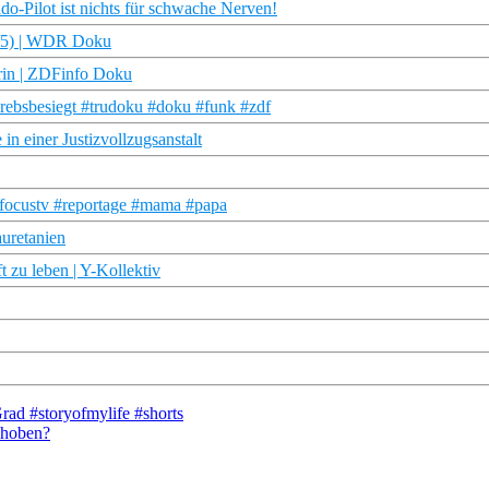
o-Pilot ist nichts für schwache Nerven!
 (3/5) | WDR Doku
orin | ZDFinfo Doku
krebsbesiegt #trudoku #doku #funk #zdf
 in einer Justizvollzugsanstalt
n #focustv #reportage #mama #papa
auretanien
t zu leben | Y-Kollektiv
rad #storyofmylife #shorts
ehoben?