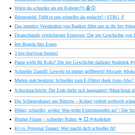
Wärst du schneller als ein Roboter!🏃🤖😯
Bürgergeld: Trifft es uns schneller als gedacht? | STRG_F
Das intuitive Verständnis von Banken führt uns in die Irre #sh
Deutschlands verrücktester Erpresser: Die irre Geschichte von
Irre Regeln fürs Essen
3 Irre-Survival-Stories!
Papst wirbt für Koks? Die irre Geschichte dahinter #mdrdok #y
Schneller Zugriff: Gewehr ist immer griffbereit! #focustv #do
Mieten statt besitzen: Schneller zum E-Flitzer dank Auto-Abo? 
Schocknachricht: Die Erde dreht sich langsamer! (Manchmal ab
Die Schienenbauer aus Bützow – Keiner verlegt weltweit schne
Höher, schneller, weiter: Was treibt Extremsportler an? | Die S
Blutige Fäuste – schneller Ruhm 👊 💥 #ykollektiv
KI vs. Personal Trainer: Wer macht dich schneller fit?