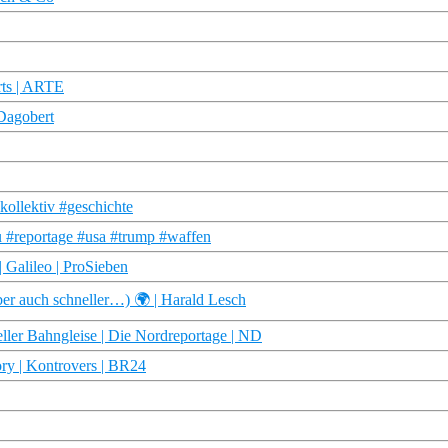
orts | ARTE
 Dagobert
kollektiv #geschichte
ku #reportage #usa #trump #waffen
| Galileo | ProSieben
er auch schneller…) 🌍 | Harald Lesch
ller Bahngleise | Die Nordreportage | ND
tory | Kontrovers | BR24