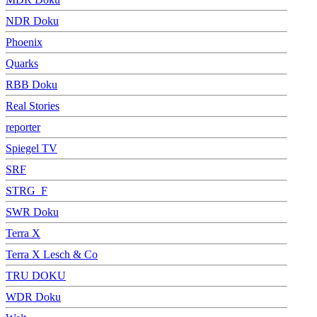
NDR Doku
Phoenix
Quarks
RBB Doku
Real Stories
reporter
Spiegel TV
SRF
STRG_F
SWR Doku
Terra X
Terra X Lesch & Co
TRU DOKU
WDR Doku