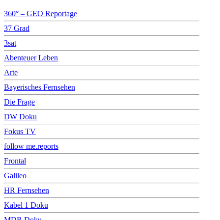
360° – GEO Reportage
37 Grad
3sat
Abenteuer Leben
Arte
Bayerisches Fernsehen
Die Frage
DW Doku
Fokus TV
follow me.reports
Frontal
Galileo
HR Fernsehen
Kabel 1 Doku
MDR Doku