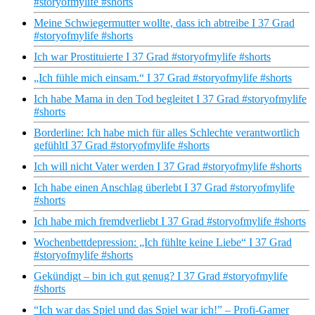
#storyofmylife #shorts
Meine Schwiegermutter wollte, dass ich abtreibe I 37 Grad
#storyofmylife #shorts
Ich war Prostituierte I 37 Grad #storyofmylife #shorts
„Ich fühle mich einsam.“ I 37 Grad #storyofmylife #shorts
Ich habe Mama in den Tod begleitet I 37 Grad #storyofmylife
#shorts
Borderline: Ich habe mich für alles Schlechte verantwortlich
gefühltI 37 Grad #storyofmylife #shorts
Ich will nicht Vater werden I 37 Grad #storyofmylife #shorts
Ich habe einen Anschlag überlebt I 37 Grad #storyofmylife
#shorts
Ich habe mich fremdverliebt I 37 Grad #storyofmylife #shorts
Wochenbettdepression: „Ich fühlte keine Liebe“ I 37 Grad
#storyofmylife #shorts
Gekündigt – bin ich gut genug? I 37 Grad #storyofmylife
#shorts
“Ich war das Spiel und das Spiel war ich!” – Profi-Gamer