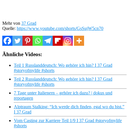
Mehr von
37 Grad
Quelle:
https://www.youtube.com/shorts/GsSujW5cn70
Ähnliche Videos:
Teil 1 Russlanddeutsch: Wo gehöre ich hin? I 37 Grad
#storyofmylife #shorts
Teil 2 Russlanddeutsch: Wo gehöre ich hin? I 37 Grad
#storyofmylife #shorts
7 Tage unter Italienern – gehöre ich dazu? | dokus und
reportagen
Alptraum Stalking: “Ich werde dich finden, egal wo du bist.”
I 37 Grad
Vom Casting zur Karriere Teil 1/9 I 37 Grad #storyofmylife
#shorts