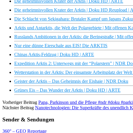
Die geheimnisvollen Krater der Arktis | Doku HD | ARTE
Die geheimnisvollen Krater der Arktis | Doku HD Reupload |
Die Schlacht von Sekigahara: Brutaler Kampf um Japans Zuku
Arktis und Antarktis, die Welt der Polargebiete | Mit offenen 
Russlands Ambitionen in der Arktis: die Beringstraße | Mit of
Nur eine dünne Eierschale aus EIS! Die ARKTIS
Chinas Arktis-Feldzug | Doku HD | ARTE
Expedition Arktis 2: Unterwegs mit der “Polarstern” | NDR D
Wetterstation in der Arktis: Der einsamste Arbeitsplatz der 
Geister der Arktis – Das Geheimnis der Eishaie | NDR Doku
Grünes Eis – Das Wunder der Arktis | Doku HD | ARTE
Vorheriger Beitrag
Papa, Parkinson und die Pflege #ndr #doku #park
Nächster Beitrag
Nanotechnologien: Die Superkräfte des unendlich K
Sender & Sendungen
360° – GEO Reportage