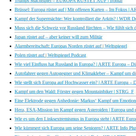
Trumps Machtspiel – EUROPA RÜSTET AUF | frontal
Brüssel: Europa rüstet auf | Mit offenen Karten – Im Fokus | 
Kampf der Supermächte: Wer kontrolliert die Arktis? | WDR 
Muss sich die Schweiz vor Russland fürchten – Wie fühlt sich d
Japan rüstet auf – aber keiner will zum Militär
Alarmbereitschaft: Europas Norden rüstet auf | Weltspiegel
Polen rüstet auf | Weltspiegel Podcast
Wie viel Einfluss hat Russland in Europa? | ARTE Europa – D
Autofahrer gegen Autogegner und Klimakleber – Kampf um die
Wie stellt sich Europa auf Hochwasser ein? | ARTE Europa –
Kampf um den Wald: Förster gegen Mountainbiker | STRG_F
Eine Elektrode gegen Anhedonie: Markus‘ Kampf um Emotio
Hera, ESA-Mission im Kampf gegen Asteroiden | Europa und d
Wie es um den Linksextremismus in Europa steht | ARTE Euro
Wie kümmert sich Europa um seine Senioren? | ARTE Info Plu