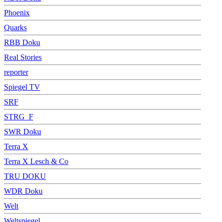
Phoenix
Quarks
RBB Doku
Real Stories
reporter
Spiegel TV
SRF
STRG_F
SWR Doku
Terra X
Terra X Lesch & Co
TRU DOKU
WDR Doku
Welt
Weltspiegel