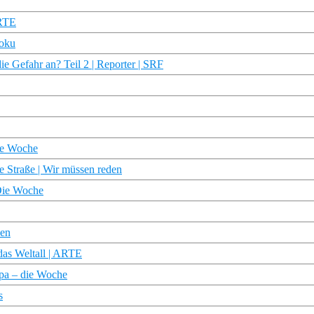
ARTE
Doku
ie Gefahr an? Teil 2 | Reporter | SRF
ie Woche
 Straße | Wir müssen reden
 Die Woche
nen
as Weltall | ARTE
pa – die Woche
s