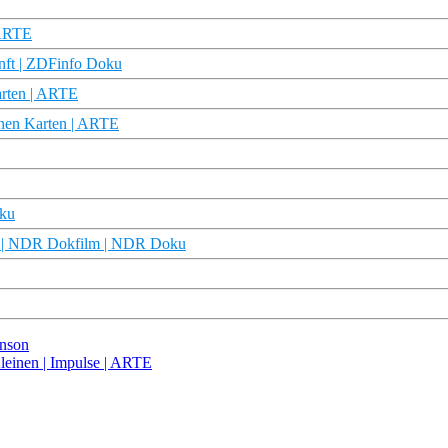
 ARTE
nft | ZDFinfo Doku
Karten | ARTE
fenen Karten | ARTE
oku
Welt | NDR Dokfilm | NDR Doku
inson
leinen | Impulse | ARTE