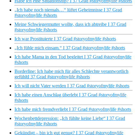
Habe ich eine Situationship? I 37 Grad #storyofmylife #shorts
„Ich habe noch niemals…“ lüftet Geheimnisse I 37 Grad
#storyofmylife #shorts
Meine Schwiegermutter wollte, dass ich abtreibe I 37 Grad
#storyofmylife #shorts
Ich war Prostituierte I 37 Grad #storyofmylife #shorts
„Ich fühle mich einsam.“ I 37 Grad #storyofmylife #shorts
Ich habe Mama in den Tod begleitet I 37 Grad #storyofmylife
#shorts
Borderline: Ich habe mich für alles Schlechte verantwortlich
gefühltI 37 Grad #storyofmylife #shorts
Ich will nicht Vater werden I 37 Grad #storyofmylife #shorts
Ich habe einen Anschlag überlebt I 37 Grad #storyofmylife
#shorts
Ich habe mich fremdverliebt I 37 Grad #storyofmylife #shorts
Wochenbettdepression: „Ich fühlte keine Liebe“ I 37 Grad
#storyofmylife #shorts
Gekündigt – bin ich gut genug? I 37 Grad #storyofmylife