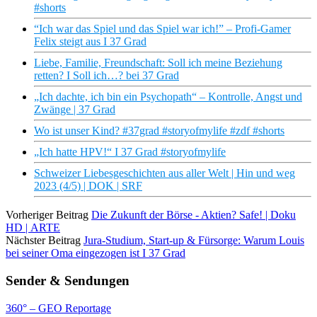
#shorts
“Ich war das Spiel und das Spiel war ich!” – Profi-Gamer
Felix steigt aus I 37 Grad
Liebe, Familie, Freundschaft: Soll ich meine Beziehung
retten? I Soll ich…? bei 37 Grad
„Ich dachte, ich bin ein Psychopath“ – Kontrolle, Angst und
Zwänge | 37 Grad
Wo ist unser Kind? #37grad #storyofmylife #zdf #shorts
„Ich hatte HPV!“ I 37 Grad #storyofmylife
Schweizer Liebesgeschichten aus aller Welt | Hin und weg
2023 (4/5) | DOK | SRF
Vorheriger Beitrag
Die Zukunft der Börse - Aktien? Safe! | Doku
HD | ARTE
Nächster Beitrag
Jura-Studium, Start-up & Fürsorge: Warum Louis
bei seiner Oma eingezogen ist I 37 Grad
Sender & Sendungen
360° – GEO Reportage