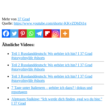
Mehr von
37 Grad
Quelle:
https://www.youtube.com/shorts/-KKvZDbDi1g
Ähnliche Videos:
Teil 1 Russlanddeutsch: Wo gehöre ich hin? I 37 Grad
#storyofmylife #shorts
Teil 2 Russlanddeutsch: Wo gehöre ich hin? I 37 Grad
#storyofmylife #shorts
Teil 3 Russlanddeutsch: Wo gehöre ich hin? I 37 Grad
#storyofmylife #shorts
7 Tage unter Italienern – gehöre ich dazu? | dokus und
reportagen
Alptraum Stalking: “Ich werde dich finden, egal wo du bist.”
I 37 Grad