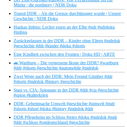
Müritz | die nordstory | NDR Doku
Transit DDR – Als die Grenze durchlässiger wurde | Unsere
Geschichte | NDR Doku
Hankas Imbiss: Lecker essen an der Elbe #ndr #ndrdoku
#imbiss
Zurückgelassen in der DDR – Kinder ohne Eltern #mdrdok
#geschichte #ddr #kinder #doku #shorts
Eine Kindheit zwischen den Fronten | Doku HD | ARTE
🚗 Wartburg – Die vergessene Ikone der DDR? #wartburg
#ddr #shorts #geschichte #automobile #mdrdok
Zwei Wege nach der DDR: Mein Freund Günther #ddr
#shorts #mdrdok #history #geschichte
Stasi vs. CIA: Spionage in der DDR #ddr #cia #geschichte
#spion #kalterkrieg
DDR: Geheimsache Umwelt #geschichte #umwelt #mdr
#shorts #short #doku #history #mdrdok #ddr
DDR Pflegeheim im Schloss #retro #doku #mdrdok #mdr
#ddr #schloss #ostdeutschland #geschichte