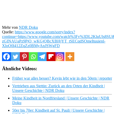
Mehr von
NDR Doku
Quelle:
https://www.google.com/sorry/index?
continue=https://www.youtube.com/watch%3Fv%3DL2KluU
zGINAUaPz9PjO_wKGjQBcXBHjYT_tSECqdSOmeItuuienl-
XloO0l412ZqZz0BMyAnJSWgFD
Ähnliche Videos:
Früher war alles besser? Kevin lebt wie in den 50ern | reporter
Vertrieben aus Stettin: Zurück an den Orten der Kindheit |
Unsere Geschichte | NDR Doku
Meine Kindheit in Nordfriesland | Unsere Geschichte | NDR
Doku
50er bis 70er: Kindheit auf St. Pauli | Unsere Geschichte |