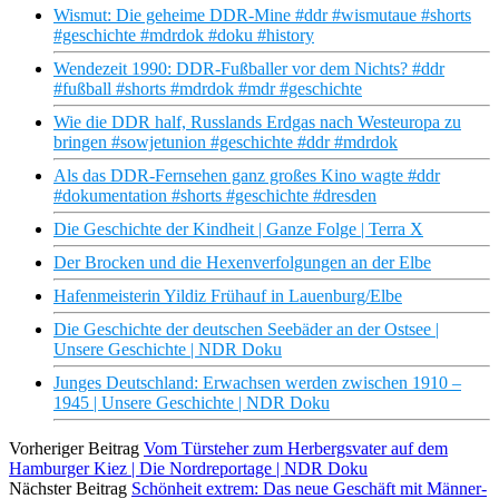
Wismut: Die geheime DDR-Mine #ddr #wismutaue #shorts
#geschichte #mdrdok #doku #history
Wendezeit 1990: DDR-Fußballer vor dem Nichts? #ddr
#fußball #shorts #mdrdok #mdr #geschichte
Wie die DDR half, Russlands Erdgas nach Westeuropa zu
bringen #sowjetunion #geschichte #ddr #mdrdok
Als das DDR-Fernsehen ganz großes Kino wagte #ddr
#dokumentation #shorts #geschichte #dresden
Die Geschichte der Kindheit | Ganze Folge | Terra X
Der Brocken und die Hexenverfolgungen an der Elbe
Hafenmeisterin Yildiz Frühauf in Lauenburg/Elbe
Die Geschichte der deutschen Seebäder an der Ostsee |
Unsere Geschichte | NDR Doku
Junges Deutschland: Erwachsen werden zwischen 1910 –
1945 | Unsere Geschichte | NDR Doku
Vorheriger Beitrag
Vom Türsteher zum Herbergsvater auf dem
Hamburger Kiez | Die Nordreportage | NDR Doku
Nächster Beitrag
Schönheit extrem: Das neue Geschäft mit Männer-