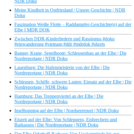
NDR Doku
Meine Kindheit in Ostfriesland | Unsere Geschichte | NDR
Doku
Faszination Weiße Flotte – Raddampfer-Geschichte(n) auf der
Elbe I MDR DOK
Zwischen DDR-Kinderliedern und Rassismus #doku
#einwanderung #vietnam #ddr #mdrdok #shorts
Bagger, Krane, Segelboote: Schleusenbau an der Elbe | Die
Nordreportage | NDR Doku
Lauenburg: Die Hafenmeisterin von der Elbe | Die
Nordreportage | NDR Doku
Schleusen, Schiffe, schwere Lasten: Einsatz auf der Elbe | Die
Nordreportage | NDR Doku
Hamburg: Das Treppenviertel an der Elbe | Die
Nordreportage | NDR Doku
Inselhopping auf der Elbe | Nordseereport | NDR Doku
Eiszeit auf der Elbe: Von Schleppern, Eisbrechern und
Barkassen | Die Nordreportage | NDR Doku
Der Elbe-Oderhaff-Radweg: Von Ueckermünde bis zur