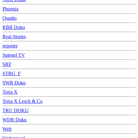
Phoenix
Quarks
RBB Doku
Real Stories
reporter
Spiegel TV
SRF
STRG_F
SWR Doku
Terra X
Terra X Lesch & Co
TRU DOKU
WDR Doku
Welt