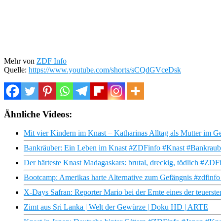
Mehr von
ZDF Info
Quelle:
https://www.youtube.com/shorts/sCQdGVceDsk
Ähnliche Videos:
Mit vier Kindern im Knast – Katharinas Alltag als Mutter im G
Bankräuber: Ein Leben im Knast #ZDFinfo #Knast #Bankraub
Der härteste Knast Madagaskars: brutal, dreckig, tödlich #Z
Bootcamp: Amerikas harte Alternative zum Gefängnis #zdfinf
X-Days Safran: Reporter Mario bei der Ernte eines der teuerst
Zimt aus Sri Lanka | Welt der Gewürze | Doku HD | ARTE