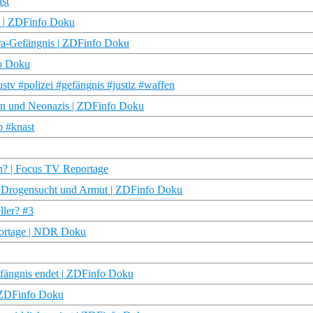
st
is | ZDFinfo Doku
ra-Gefängnis | ZDFinfo Doku
fo Doku
tv #polizei #gefängnis #justiz #waffen
rn und Neonazis | ZDFinfo Doku
p #knast
an? | Focus TV Reportage
z, Drogensucht und Armut | ZDFinfo Doku
ller? #3
eportage | NDR Doku
Gefängnis endet | ZDFinfo Doku
| ZDFinfo Doku