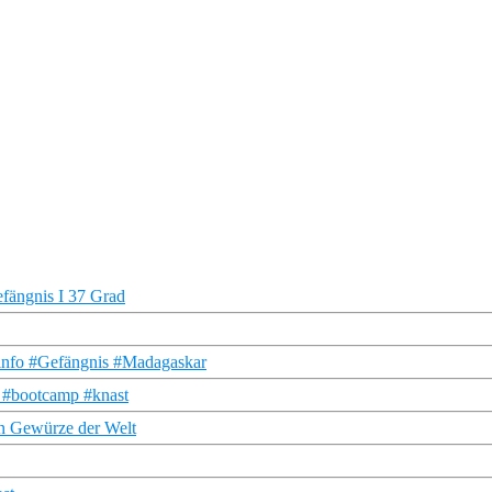
efängnis I 37 Grad
DFinfo #Gefängnis #Madagaskar
o #bootcamp #knast
en Gewürze der Welt