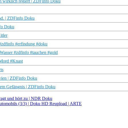
n wirklich regiert | ZDFinfo Doku
Jhd. | ZDFinfo Doku
nfo Doku
tler
#zdfinfo #erfindung #doku
 Wasser #zdfinfo #tauchen #gold
#Mord #Knast
ts
ivien | ZDFinfo Doku
testem Gefängnis | ZDFinfo Doku
ragt und hört zu | NDR Doku
s Automobils (3/3) | Doku HD Reupload | ARTE