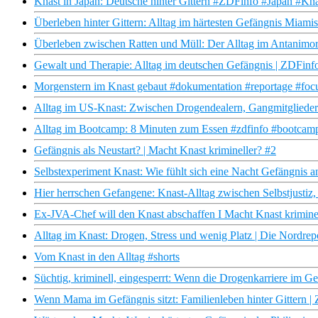
Knast in Japan: Deutsche hinter Gittern #ZDFinfo #Japan #Kna
Überleben hinter Gittern: Alltag im härtesten Gefängnis Miam
Überleben zwischen Ratten und Müll: Der Alltag im Antanimo
Gewalt und Therapie: Alltag im deutschen Gefängnis | ZDFin
Morgenstern im Knast gebaut #dokumentation #reportage #focus
Alltag im US-Knast: Zwischen Drogendealern, Gangmitgliede
Alltag im Bootcamp: 8 Minuten zum Essen #zdfinfo #bootcam
Gefängnis als Neustart? | Macht Knast krimineller? #2
Selbstexperiment Knast: Wie fühlt sich eine Nacht Gefängnis 
Hier herrschen Gefangene: Knast-Alltag zwischen Selbstjusti
Ex-JVA-Chef will den Knast abschaffen I Macht Knast krimine
Alltag im Knast: Drogen, Stress und wenig Platz | Die Nordr
Vom Knast in den Alltag #shorts
Süchtig, kriminell, eingesperrt: Wenn die Drogenkarriere im 
Wenn Mama im Gefängnis sitzt: Familienleben hinter Gittern 