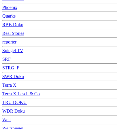
Phoenix
Quarks
RBB Doku
Real Stories
reporter
Spiegel TV
SRF
STRG_F
SWR Doku
Terra X
Terra X Lesch & Co
TRU DOKU
WDR Doku
Welt
Weltspiegel