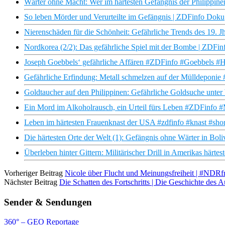
Wärter ohne Macht: Wer im härtesten Gefängnis der Philippine
So leben Mörder und Verurteilte im Gefängnis | ZDFinfo Doku
Nierenschäden für die Schönheit: Gefährliche Trends des 19. 
Nordkorea (2/2): Das gefährliche Spiel mit der Bombe | ZDFi
Joseph Goebbels‘ gefährliche Affären #ZDFinfo #Goebbels #Hi
Gefährliche Erfindung: Metall schmelzen auf der Mülldeponie 
Goldtaucher auf den Philippinen: Gefährliche Goldsuche unter
Ein Mord im Alkoholrausch, ein Urteil fürs Leben #ZDFinfo 
Leben im härtesten Frauenknast der USA #zdfinfo #knast #shor
Die härtesten Orte der Welt (1): Gefängnis ohne Wärter in Bol
Überleben hinter Gittern: Militärischer Drill in Amerikas här
Vorheriger Beitrag
Nicole über Flucht und Meinungsfreiheit | #NDRf
Nächster Beitrag
Die Schatten des Fortschritts | Die Geschichte de
Sender & Sendungen
360° – GEO Reportage