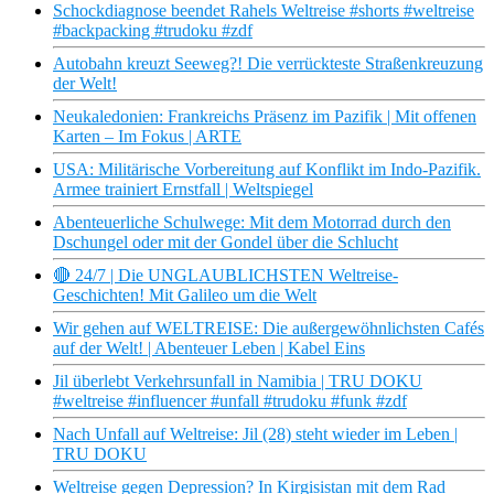
Schockdiagnose beendet Rahels Weltreise #shorts #weltreise
#backpacking #trudoku #zdf
Autobahn kreuzt Seeweg?! Die verrückteste Straßenkreuzung
der Welt!
Neukaledonien: Frankreichs Präsenz im Pazifik | Mit offenen
Karten – Im Fokus | ARTE
USA: Militärische Vorbereitung auf Konflikt im Indo-Pazifik.
Armee trainiert Ernstfall | Weltspiegel
Abenteuerliche Schulwege: Mit dem Motorrad durch den
Dschungel oder mit der Gondel über die Schlucht
🔴 24/7 | Die UNGLAUBLICHSTEN Weltreise-
Geschichten! Mit Galileo um die Welt
Wir gehen auf WELTREISE: Die außergewöhnlichsten Cafés
auf der Welt! | Abenteuer Leben | Kabel Eins
Jil überlebt Verkehrsunfall in Namibia | TRU DOKU
#weltreise #influencer #unfall #trudoku #funk #zdf
Nach Unfall auf Weltreise: Jil (28) steht wieder im Leben |
TRU DOKU
Weltreise gegen Depression? In Kirgisistan mit dem Rad