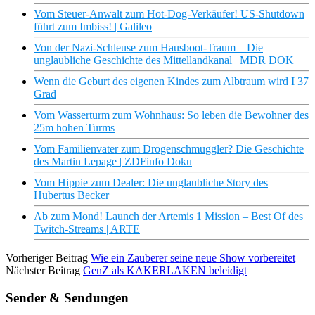
Vom Steuer-Anwalt zum Hot-Dog-Verkäufer! US-Shutdown
führt zum Imbiss! | Galileo
Von der Nazi-Schleuse zum Hausboot-Traum – Die
unglaubliche Geschichte des Mittellandkanal | MDR DOK
Wenn die Geburt des eigenen Kindes zum Albtraum wird I 37
Grad
Vom Wasserturm zum Wohnhaus: So leben die Bewohner des
25m hohen Turms
Vom Familienvater zum Drogenschmuggler? Die Geschichte
des Martin Lepage | ZDFinfo Doku
Vom Hippie zum Dealer: Die unglaubliche Story des
Hubertus Becker
Ab zum Mond! Launch der Artemis 1 Mission – Best Of des
Twitch-Streams | ARTE
Vorheriger Beitrag
Wie ein Zauberer seine neue Show vorbereitet
Nächster Beitrag
GenZ als KAKERLAKEN beleidigt
Sender & Sendungen