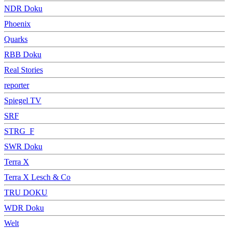
NDR Doku
Phoenix
Quarks
RBB Doku
Real Stories
reporter
Spiegel TV
SRF
STRG_F
SWR Doku
Terra X
Terra X Lesch & Co
TRU DOKU
WDR Doku
Welt