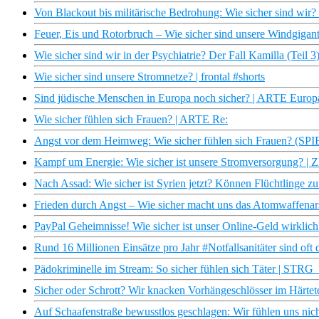
Von Blackout bis militärische Bedrohung: Wie sicher sind wir
Feuer, Eis und Rotorbruch – Wie sicher sind unsere Windgi
Wie sicher sind wir in der Psychiatrie? Der Fall Kamilla (Teil 3
Wie sicher sind unsere Stromnetze? | frontal #shorts
Sind jüdische Menschen in Europa noch sicher? | ARTE Euro
Wie sicher fühlen sich Frauen? | ARTE Re:
Angst vor dem Heimweg: Wie sicher fühlen sich Frauen? (S
Kampf um Energie: Wie sicher ist unsere Stromversorgung? |
Nach Assad: Wie sicher ist Syrien jetzt? Können Flüchtlinge zu
Frieden durch Angst – Wie sicher macht uns das Atomwaffenar
PayPal Geheimnisse! Wie sicher ist unser Online-Geld wirklich?
Rund 16 Millionen Einsätze pro Jahr #Notfallsanitäter sind oft 
Pädokriminelle im Stream: So sicher fühlen sich Täter | STR
Sicher oder Schrott? Wir knacken Vorhängeschlösser im Härtete
Auf Schaafenstraße bewusstlos geschlagen: Wir fühlen uns nicht