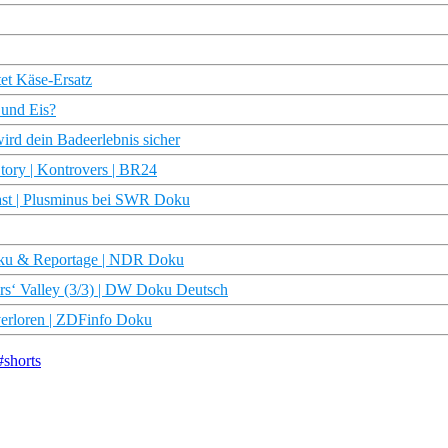
tet Käse-Ersatz
 und Eis?
ird dein Badeerlebnis sicher
ory | Kontrovers | BR24
cast | Plusminus bei SWR Doku
 Doku & Reportage | NDR Doku
rs‘ Valley (3/3) | DW Doku Deutsch
erloren | ZDFinfo Doku
#shorts