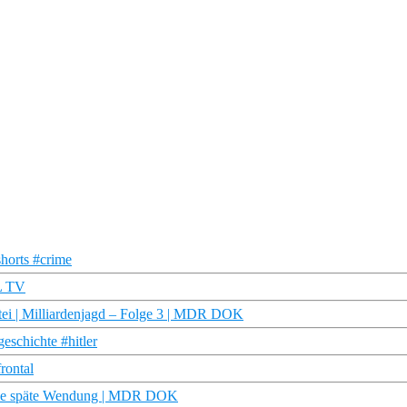
shorts #crime
L TV
ei | Milliardenjagd – Folge 3 | MDR DOK
eschichte #hitler
rontal
ine späte Wendung | MDR DOK