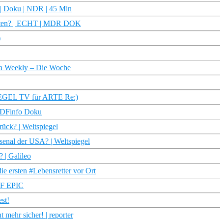
? | Doku | NDR | 45 Min
ganten? | ECHT | MDR DOK
)
pa Weekly – Die Woche
PIEGEL TV für ARTE Re:)
 ZDFinfo Doku
rück? | Weltspiegel
senal der USA? | Weltspiegel
 | Galileo
die ersten #Lebensretter vor Ort
G_F EPIC
st!
 mehr sicher! | reporter