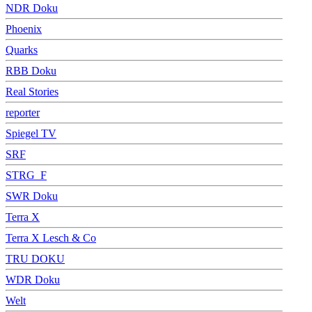
NDR Doku
Phoenix
Quarks
RBB Doku
Real Stories
reporter
Spiegel TV
SRF
STRG_F
SWR Doku
Terra X
Terra X Lesch & Co
TRU DOKU
WDR Doku
Welt