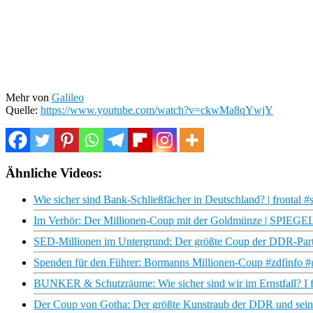
Mehr von
Galileo
Quelle:
https://www.youtube.com/watch?v=ckwMa8qYwjY
Ähnliche Videos:
Wie sicher sind Bank-Schließfächer in Deutschland? | frontal #
Im Verhör: Der Millionen-Coup mit der Goldmünze | SPIEGE
SED-Millionen im Untergrund: Der größte Coup der DDR-Part
Spenden für den Führer: Bormanns Millionen-Coup #zdfinfo #g
BUNKER & Schutzräume: Wie sicher sind wir im Ernstfall? I f
Der Coup von Gotha: Der größte Kunstraub der DDR und se