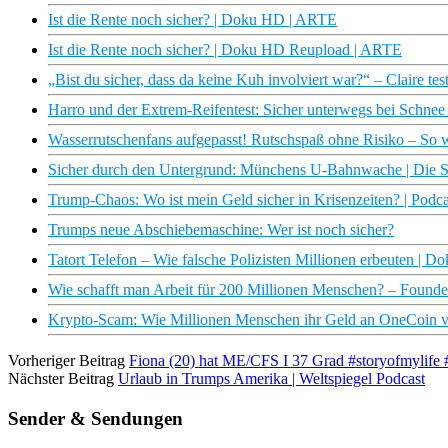
Ist die Rente noch sicher? | Doku HD | ARTE
Ist die Rente noch sicher? | Doku HD Reupload | ARTE
„Bist du sicher, dass da keine Kuh involviert war?“ – Claire tes
Harro und der Extrem-Reifentest: Sicher unterwegs bei Schnee
Wasserrutschenfans aufgepasst! Rutschspaß ohne Risiko – So w
Sicher durch den Untergrund: Münchens U-Bahnwache | Die St
Trump-Chaos: Wo ist mein Geld sicher in Krisenzeiten? | Pod
Trumps neue Abschiebemaschine: Wer ist noch sicher?
Tatort Telefon – Wie falsche Polizisten Millionen erbeuten |
Wie schafft man Arbeit für 200 Millionen Menschen? – Founde
Krypto-Scam: Wie Millionen Menschen ihr Geld an OneCoin v
Vorheriger Beitrag
Fiona (20) hat ME/CFS I 37 Grad #storyofmylife 
Nächster Beitrag
Urlaub in Trumps Amerika | Weltspiegel Podcast
Sender & Sendungen