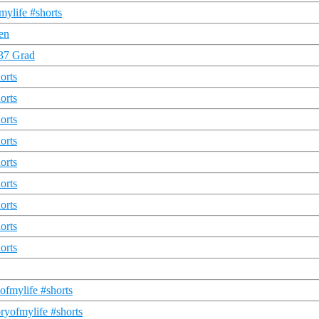
mylife #shorts
gen
 37 Grad
orts
orts
orts
orts
orts
orts
orts
orts
orts
ofmylife #shorts
ryofmylife #shorts