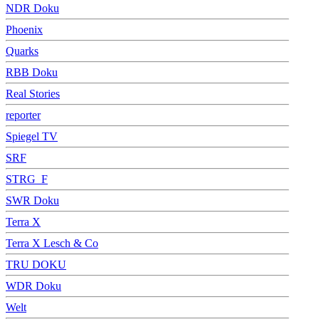
NDR Doku
Phoenix
Quarks
RBB Doku
Real Stories
reporter
Spiegel TV
SRF
STRG_F
SWR Doku
Terra X
Terra X Lesch & Co
TRU DOKU
WDR Doku
Welt