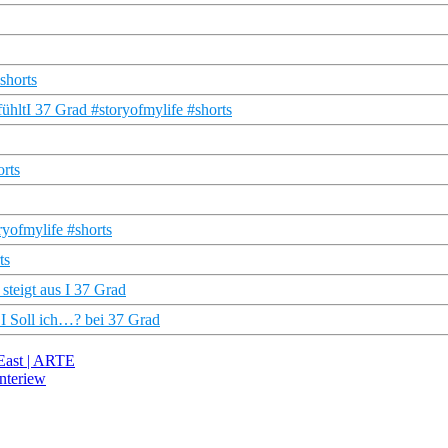
shorts
fühltI 37 Grad #storyofmylife #shorts
orts
ryofmylife #shorts
ts
steigt aus I 37 Grad
 I Soll ich…? bei 37 Grad
 East | ARTE
nteriew