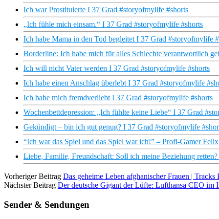
Ich war Prostituierte I 37 Grad #storyofmylife #shorts
„Ich fühle mich einsam.“ I 37 Grad #storyofmylife #shorts
Ich habe Mama in den Tod begleitet I 37 Grad #storyofmylife #
Borderline: Ich habe mich für alles Schlechte verantwortlich ge
Ich will nicht Vater werden I 37 Grad #storyofmylife #shorts
Ich habe einen Anschlag überlebt I 37 Grad #storyofmylife #sh
Ich habe mich fremdverliebt I 37 Grad #storyofmylife #shorts
Wochenbettdepression: „Ich fühlte keine Liebe“ I 37 Grad #sto
Gekündigt – bin ich gut genug? I 37 Grad #storyofmylife #shor
“Ich war das Spiel und das Spiel war ich!” – Profi-Gamer Felix 
Liebe, Familie, Freundschaft: Soll ich meine Beziehung retten?
Vorheriger Beitrag
Das geheime Leben afghanischer Frauen | Tracks
Nächster Beitrag
Der deutsche Gigant der Lüfte: Lufthansa CEO im I
Sender & Sendungen