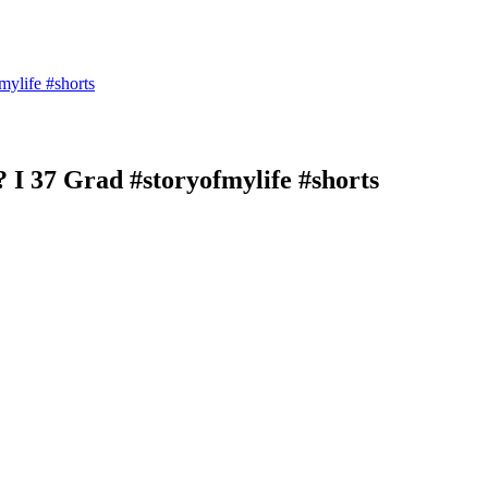
mylife #shorts
? I 37 Grad #storyofmylife #shorts