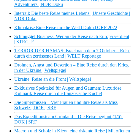
Adventurers | NDR Doku
Interrail: Die beste Reise meines Lebens | Unsere Geschichte |
NDR Doku
Klimakrise Eine Reise um die Welt | Doku | ORF 2022
Schmuggel-Business: Wer an der Reise nach Europa verdient
| STRG_F
TERROR DER HAMAS: Israel nach dem 7.Oktober ‒ Reise
durch ein zerrissenes Land | WELT Reportage
Drohnen, Angst und Desertion – Eine Reise durch den Krieg
in der Ukraine | Weltspiegel
Ukraine: Reise an die Front | Weltspiegel
Exklusives Spektakel für Augen und Gaumen: Luxuriöse
Kulinarik-Reise durch die französische Küche!
Die Supermissen – Vier Frauen und ihre Reise als Miss
Schweiz | DOK | SRF
Das Expeditionsteam Grönland – Die Reise beginnt (1/6) |
DOK | SRF
Macron und Scholz in Kiew: eine riskante Reise | Mit offenen