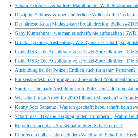
Sahara Extreme: Der härteste Marathon der Welt! #dokumentati
Disziplin, Schmerz & unerschütterliche Willenskraft: Das härt
Der härteste Knast Madagaskars: brutal, dreckig, tödlich #Z
Gaby Kunterbunt – wie man es schafft, nie aufzugeben | SWR
Druck, Tyrannei, Ausbeutung: Wie Ryanair es schafft, so güns
Inside USK: Die Ausbildung von Polizei-Spezialkräften | Die S
Inside USK: Die Ausbildung von Polizei-Spezialkräften | Die S
Ausbildung bei der Polizei: Endlich auch für trans* Personen? |
Polizeisporttest: 57 Sprünge in 30 Sekunden! #dokumentation #
Sporttest: Die harte Ausbildung zum Polizisten! #dokumentation
Wie schafft man Arbeit für 200 Millionen Menschen? – Founde
Kenny Soto Santana: „Was ich geschafft habe, schafft kein z
Schafft das THW die Bergung in den Trümmern? | Wahre Hel
Reporter Vincent als Straßenbahnfahrer: Schafft er das?
Rhodos ein halbes Jahr nach dem Waldbrand: Schafft die Insel