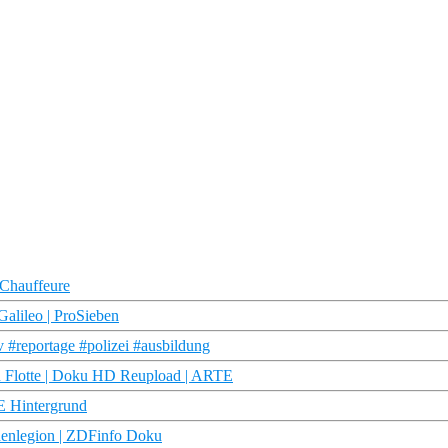
-Chauffeure
 Galileo | ProSieben
v #reportage #polizei #ausbildung
n Flotte | Doku HD Reupload | ARTE
E Hintergrund
denlegion | ZDFinfo Doku