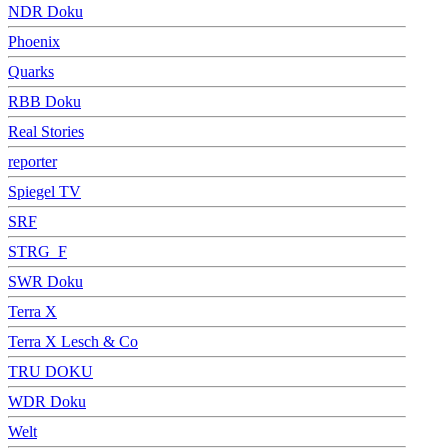
NDR Doku
Phoenix
Quarks
RBB Doku
Real Stories
reporter
Spiegel TV
SRF
STRG_F
SWR Doku
Terra X
Terra X Lesch & Co
TRU DOKU
WDR Doku
Welt