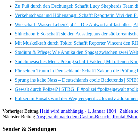
Zu Fuß durch den Dschungel: Schafft Lucy Shepherds Team di
Verkehrschaos und Höhenangst: Schafft Reporterin Vivi den Fü
Wie schafft Wasser Leben? | 42 – Die Antwort auf fast alles |
Shincheonji: So schafft sie den Ausstieg aus der südkoreanisch
Mit Muskelkraft durch Tokio: Schafft Reporter Vincent den R
Studium & Pflege: Wie Annika den Spagat zwischen zwei Welte
Südchinesisches Meer: Peking schafft Fakten | Mit offenen Ka
Für seinen Traum in Deutschland: Schafft Zakaria die Prüfung 
Sprung ins kalte Nass – Deutschlands coole Badetrends | SPI
Gewalt durch Polizei? | STRG_F #polizei #polizeigewalt #poliz
Polizei im Einsatz wird der Weg versperrt.. #focustv #dokumen
Vorheriger Beitrag
Haiti wird unabhängig - 1. Januar 1804 | Zahlen 
Nächster Beitrag
Ausgeraubt nach dem Casino-Besuch | frontal #short
Sender & Sendungen