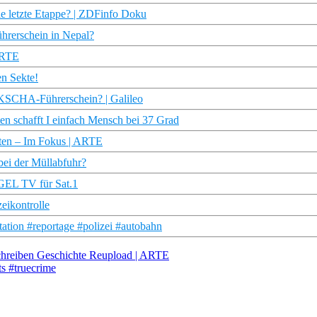
e letzte Etappe? | ZDFinfo Doku
hrerschein in Nepal?
 ARTE
en Sekte!
IKSCHA-Führerschein? | Galileo
n schafft I einfach Mensch bei 37 Grad
rten – Im Fokus | ARTE
bei der Müllabfuhr?
EGEL TV für Sat.1
eikontrolle
tation #reportage #polizei #autobahn
schreiben Geschichte Reupload | ARTE
s #truecrime