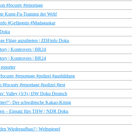
on #focustv #reportage
este Kung-Fu-Training der Welt!
DFinfo #Gefängnis #Madagaskar
 Doku
tige Flüge anzubieten | ZDFinfo Doku
tory | Kontrovers | BR24
tory | Kontrovers | BR24
 reporter
focustv #reportage #polizei #ausbildung
 #focustv #reportage #polizei #test
rs‘ Valley (3/3) | DW Doku Deutsch
weiter!“- Der schwäbische Kakao-König
den – Einsatz fürs THW | NDR Doku
 den Wiederaufbau? | Weltspiegel